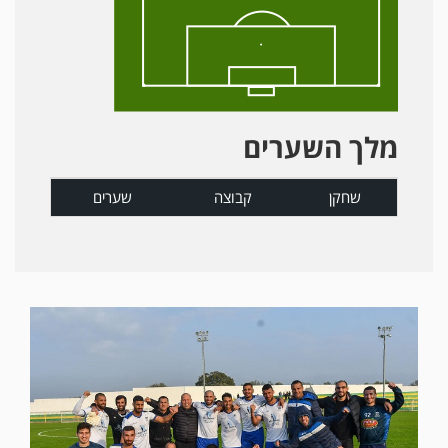
מלך השערים
שחקן
קבוצה
שערים