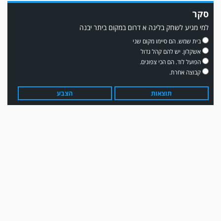
סקר
למי מגיע לשחק בליגה א דרום במקום ביתר יבנה
משחק אימון: שדרות גברה על מ.ס. דימונה 1-4.
בית שמש. הם סיימו מקום שני
אשקלון. יש להם קהל גדול
הפועל לוד. הם הכי צפונים.
קבוצה אחרת.
תוצאות
הצבע
עדכון גירסה מחכה לכם בחנות האפלקציות...נא להוריד את העדכון גירסה
ולהנות...