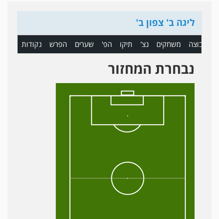
ליגה ב' צפון ב'
ם
קבוצה
משחקים
נצ'
תיקו
הפ'
שערים
הפרש
נקודות
נבחרת המחזור