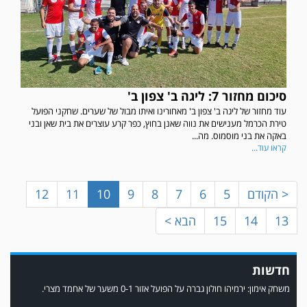
סיכום מחזור 7: ליגה ב' צפון ב'
עוד מחזור של ליגה ב' צפון ב' מאחורינו ואיתו מבול של שערים. שחקני הפועל
במשחק אימון שהתקיים הבוקר יום ה' ניצחה קרית מלאכי את עירוני אשדוד 5-0.
טירת הכרמל מענישים את נווה שאנן בחוץ, כפר קרע עוצרים את בית שאן ובני
באקה את בני מוסמוס. מה...
קראו עוד...
< הקודם
5
6
7
8
9
10
11
12
13
14
15
הבא >
חדשות
משחק אימון: ירמיהו חולון גברה על הפועל אזור 0-1 משער של אחמד מצרי.