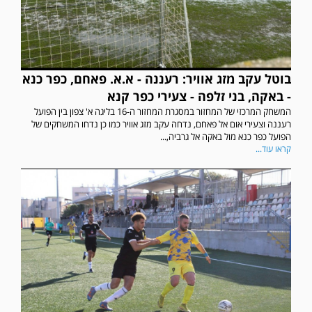
בוטל עקב מזג אוויר: רעננה - א.א. פאחם, כפר כנא
- באקה, בני זלפה - צעירי כפר קנא
המשחק המרכזי של המחזור במסגרת המחזור ה-16 בליגה א' צפון בין הפועל
רעננה וצעירי אום אל פאחם, נדחה עקב מזג אוויר כמו כן נדחו המשחקים של
הפועל כפר כנא מול באקה אל גרביה,...
קראו עוד...