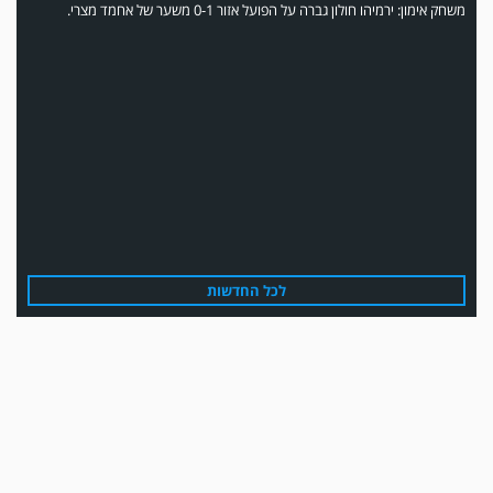
משחק אימון: ירמיהו חולון גברה על הפועל אזור 0-1 משער של אחמד מצרי.
משחק אימון: הפועל אזור והפועל מרמורק סיימו בתוצאה 0-0 .
לכל החדשות