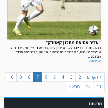
"אדיר אטיאה מתכנן קאמבק"
הבלם, שבנובמבר יחגוג 27, הוא שחקן עם רגל שמאל וים של נסיון. אחרי כמעט
במשחק אימון שהתקיים הבוקר יום ה' ניצחה קרית מלאכי את עירוני אשדוד 5-0.
שנה של היעדרות, הוא בדרך חזרה לכדורגל שלנו והיעד כבר מאוד מוגדר
מבחינתו...
קראו עוד...
< הקודם
2
3
4
5
6
7
8
9
10
11
12
הבא >
חדשות