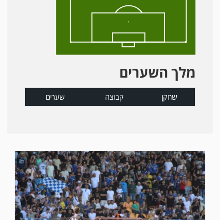
מלך השערים
שחקן
קבוצה
שערים