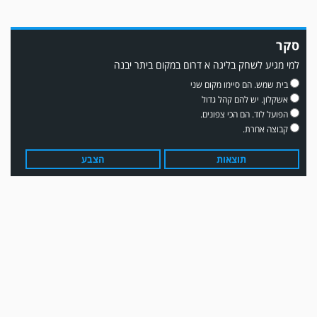
סקר
למי מגיע לשחק בליגה א דרום במקום ביתר יבנה
משחק אימון: שדרות גברה על מ.ס. דימונה 1-4.
בית שמש. הם סיימו מקום שני
אשקלון. יש להם קהל גדול
הפועל לוד. הם הכי צפונים.
קבוצה אחרת.
תוצאות
הצבע
עדכון גירסה מחכה לכם בחנות האפלקציות...נא להוריד את העדכון גירסה
ולהנות...