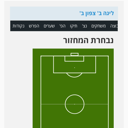
ליגה ב' צפון ב'
ם
קבוצה
משחקים
נצ'
תיקו
הפ'
שערים
הפרש
נקודות
נבחרת המחזור