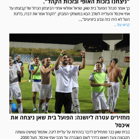
"ניצחנו בזכות האופי ובזכות הקהל".
כך אומר מנהל הפועל בית שאן, שראל אזולאי אחרי הניצחון הגדול של קבוצתו על
אחי איכסל והעלייה לשלב הבא במשחקי המבחן. "הקהל אמר את דברו, בליגת
העל לא היה כזה צבע ביציעים",...
קראו עוד...
מחזירים עטרה ליושנה: הפועל בית שאן ניצחה את
איכסל
בבית שאן כבר מתחילים לדבר בזהירות על עליית ליגה. אתמול (שישי) עשתה
הקבוצה צעד ראשון בדרך לשם כשגברה על מכבי אחי איכסל. מעל 2000