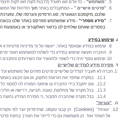
5.
"
משתמש" -
כל אדם ו/או תאגיד (לרבות לקוח ו/או לקוח חינ
6.
"פרטים אישיים
" –
המתקבלים באתר
תוך
הזדהות של המשתמ
שלכם, מיקומכם הגאוגרפי, סוג הדפדפן והגרסה שלו, ומערכת
7.
"מידע מסחרי"
- מידע שמשתמש מפרסם באתר שלנו בכוונה ל
במסרים שאתם שולחים לנו בדואר האלקטרוני או באמצעות הא
ג.
שימוש במידע
8.
שימוש במידע שנאסף באתר, ייעשה על פי מדיניות פרטיות זו או 
9.
החברה תעשה שימוש במידע כדי
לשלוח למשתמש חומר פרסומי
10.
שימוש נוסף יהיה כדי לשפר ולהעשיר את השירותים והתכנים המ
ד.
מסירת מידע לצדדים שלישיים
11
חברה לא תעביר לצדדים שלישיים פרטים מזהים של משתמש וכל מ
11.1.
במקרה שתפר את הוראות התקנון, או אם תבצע באמצעות 
11.2.
אם יתקבל בידי החברה צו שיפוטי המורה לה למסור כל 
11.3.
בכל מקרה של מחלוקת, טענה, תביעה, דרישה או הליכים 
11.4.
בכל מקרה שהחברה תסבור, כי מסירת המידע נחוצה כדי ל
ה.
"עוגיות"
(Cookies)
12.
'עוגיות"
הן קבצי טקסט, שהדפדפן יוצר לפי פקוד
אל האתר ועוד. הן משמשות גם כדי לייתר את הצורך בהזנת פ