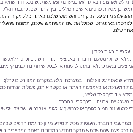
מי) הגולש ו/או צופה באתר ו/או במערכת ו/או משתמש בכל דרך שהיא ב
ש וכן מסירת פרטים אישים הכוללים, בין היתר, שם, כתובת דוא"ל,
 ההפעלה
;
מידע על הביקורים והשימוש שלכם באתר, כולל מקור ההפניה
פרסמו באינטרנט, שכולל את שם המשתמש שלכם, תמונות שהעליתם 
תר שלנו.
על פי הוראות כל דין.
 ו/או שיווקי מטעם החברה, באמצעי המדיה השונים וכן כדי לאפש
וצעים במערכת ו/או באתרל, שנות או לבטל שירותים ותכנים קיימים,ו
ידע שנאסף על פעילותו
במערכת
אלא במקרים המפורטים להלן
:
המערכת או באמצעות האתר, או בקשר איתם, פעולות הנחזות כמנוגדו
מידע אודותיך לצד שלישי
;
משפטיים, אם יהיו, בינך לבין החברה
;
מנוע נזק חמור לגופך או לרכושך או לגופו או לרכושו של צד שלישי
.
ה ממחשבי החברה. העוגיות מכילות מידע מגוון כדוגמת הדפים שבה
רטים בכל פעם שהמשתמש מבקר מחדש במדורים באתר המחייבים רישו