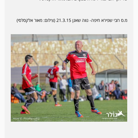
מ.ס רובי שפירא חיפה- נווה שאנן 21.3.15 (צילום: מאור אלקסלסי)