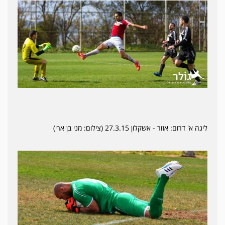
ליגה א' דרום: אזור - אשקלון 27.3.15 (צילום: מני בן ארי)