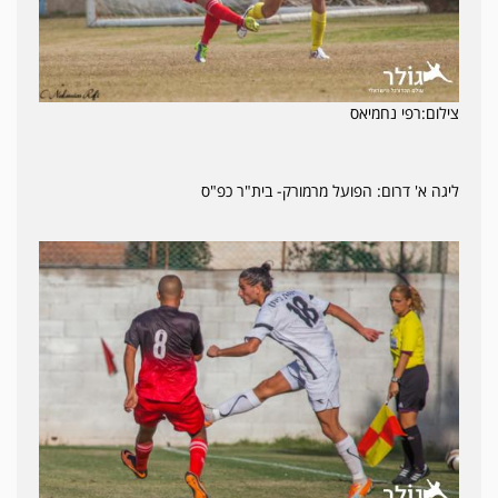
צילום:רפי נחמיאס
ליגה א' דרום: הפועל מרמורק- בית"ר כפ"ס