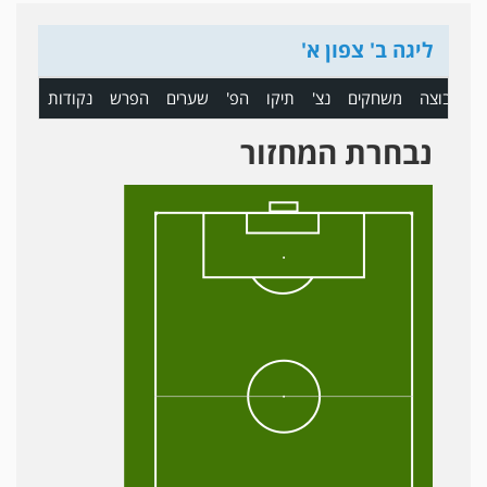
ליגה ב' צפון א'
ם
קבוצה
משחקים
נצ'
תיקו
הפ'
שערים
הפרש
נקודות
נבחרת המחזור