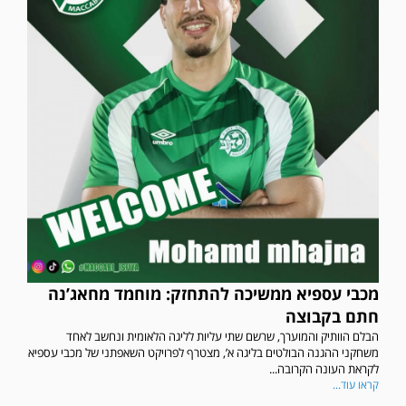
מכבי עספיא ממשיכה להתחזק: מוחמד מחאג’נה
במשחק אימון שהתקיים הבוקר יום ה' ניצחה קרית מלאכי את עירוני אשדוד 5-0.
חתם בקבוצה
הבלם הוותיק והמוערך, שרשם שתי עליות לליגה הלאומית ונחשב לאחד
משחקני ההגנה הבולטים בליגה א’, מצטרף לפרויקט השאפתני של מכבי עספיא
לקראת העונה הקרובה...
קראו עוד...