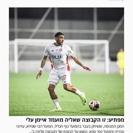
מפתיע: זו הקבוצה שאליה מועמד איימן עלי
המגן המנוסה, ששיחק בעבר בהפועל נוף הגליל, הפועל רובי שפירא, עירוני
טבריה והפועל כפר סבא, נמצא על הכוונת של הקבוצה מליגה ב’...