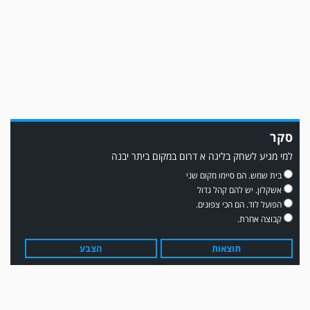
ממן ▫️אליאור משלי ▫️גול עצמי ▫️קובי מור
סקר
למי מגיע לשחק בליגה א דרום במקום ביתר יבנה
משחק אימון: שדרות גברה על מ.ס. דימונה 1-4.
בית שמש. הם סיימו מקום שני
אשקלון. יש להם קהל גדול
הפועל לוד. הם הכי צפונים.
קבוצה אחרת.
תוצאות
הצבע