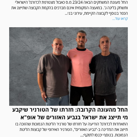
החל מעונת המשחקים הבאה 23/24 מ.ס כאבול מצטרפת לכדורגל הישראלי
ותשחק בליגה ג'. במועצה המקומית אינם מברכים בהקמת הקבוצה שתייצג את
הכפר בנוסף לקבוצה הקיימת, עירוני בני...
קראו עוד...
החל מהעונה הקרובה: חזרתו של הטורניר שיקבע
מי תייצג את ישראל בגביע האזורים של אופ"א
התאחדות לכדורגל הודיעה על חזרתו של טורניר הליגות הנמוכות שהזוכה בו
תייצג את המדינה ב-"גביע האזורים", הטורניר האירופי של קבוצות הליגות
הנמוכות. בנוסף יכנסו לתוקף:...