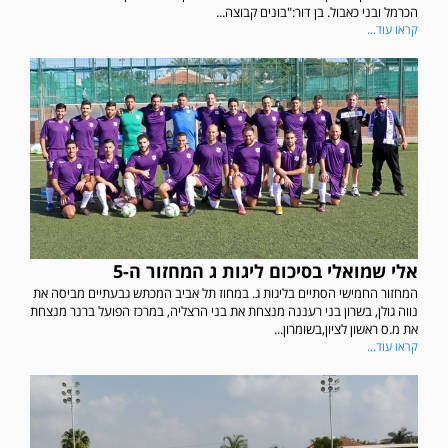
הכרמל ובני כאבול. בן דור:"בונים קבוצה...
קראו עוד...
אלי שמואלי בסיכום ליגות ג המחזור ה-5
המחזור החמישי הסתיים בליגות ג. במחוז תל אביב המכתש גבעתיים מביסה את
נווה גולן, בשרון בני רעננה מנצחת את בני הרצליה, במרכז הפועל ברנר מנצחת
את מ.ס ראשון לציון,בשומרון...
קראו עוד...