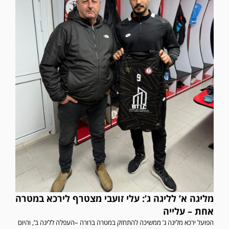
מליגה א’ לליגה ג’: עלי זועבי מצטרף לירכא במטרה
אחת – עלייה
הפועל ירכא מליגה ג’ ממשיכה להתחזק במטרה ברורה –העפלה לליגה ב’, והיום