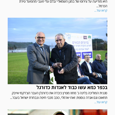
היא מודיעה על צירופו של במגן השמאלי /בלם עלי זועבי מהפועל טירת
הכרמל...
קראו עוד...
בכפר כמא עשו כבוד לאגדות כדורגל
סגנית המוליכה בליגה ג' מחוז מפרץ כיבדה את כדורגלן העבר הצ'רקסי אייבק
תחאוכו וגם אגדה נוספת: זאהי ארמלי, כוכב מכבי חיפה ונבחרת ישראל בעבר...
קראו עוד...