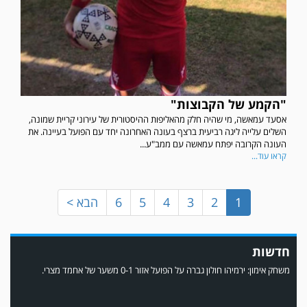
במשחק אימון שהתקיים הבוקר יום ה' ניצחה קרית מלאכי את עירוני אשדוד 5-0.
"הקמע של הקבוצות"
אסעד עמאשה, מי שהיה חלק מהאליפות ההיסטורית של עירוני קריית שמונה,
השלים עלייה ליגה רביעית ברצף בעונה האחרונה יחד עם הפועל בעיינה. את
העונה הקרובה יפתח עמאשה עם ממב"ע...
קראו עוד...
1
2
3
4
5
6
הבא >
חדשות
משחק אימון: ירמיהו חולון גברה על הפועל אזור 0-1 משער של אחמד מצרי.