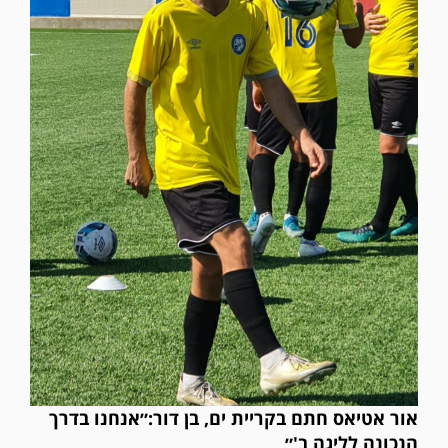
אור אטיאס חתם בקריית ים, בן דור:״אנחנו בדרך
הנכונה לליגה ב'״