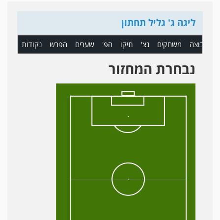
ליגה ג' גליל תחתון
ם
קבוצה
משחקים
נצ'
תיקו
הפ'
שערים
הפרש
נקודות
נבחרת המחזור