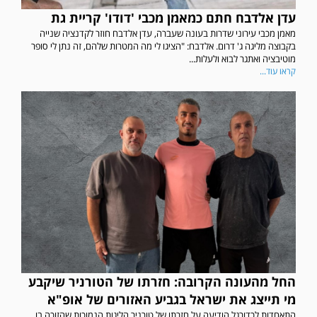
עדן אלדבח חתם כמאמן מכבי 'דודו' קריית גת
מאמן מכבי עירוני שדרות בעונה שעברה, עדן אלדבח חוזר לקדנציה שנייה
בקבוצה מליגה ג' דרום. אלדבח: "הציגו לי מה המטרות שלהם, זה נתן לי סופר
מוטיבציה ואתגר לבוא ולעלות...
קראו עוד...
החל מהעונה הקרובה: חזרתו של הטורניר שיקבע
מי תייצג את ישראל בגביע האזורים של אופ"א
התאחדות לכדורגל הודיעה על חזרתו של טורניר הליגות הנמוכות שהזוכה בו