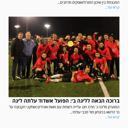
המנצחת בין שיכון המזרח/אופקים מרחבים...
קראו עוד...
במשחק אימון שהתקיים הבוקר יום ה' ניצחה קרית מלאכי את עירוני אשדוד 5-0.
ברוכה הבאה לליגה ב׳: הפועל אשדוד עלתה ליגה
המועדון מליגה ג' מרכז חגג עלייה רשמית עם מאות אוהדים ושחקני הקבוצה על
כר הדשא בניצחון מול מכבי עולמי...
קראו עוד...