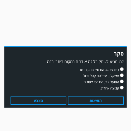
ממן ▫️אליאור משלי ▫️גול עצמי ▫️קובי מור
סקר
למי מגיע לשחק בליגה א דרום במקום ביתר יבנה
משחק אימון: שדרות גברה על מ.ס. דימונה 1-4.
בית שמש. הם סיימו מקום שני
אשקלון. יש להם קהל גדול
הפועל לוד. הם הכי צפונים.
קבוצה אחרת.
תוצאות
הצבע