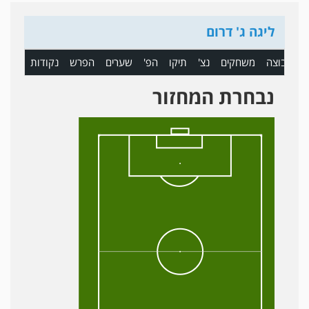
ליגה ג' דרום
ם
קבוצה
משחקים
נצ'
תיקו
הפ'
שערים
הפרש
נקודות
נבחרת המחזור