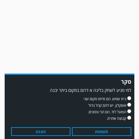
משחק אימון: מכבי יבנה גברה על ביתר נורדיה 1-4. כבש למכבי ׳צבי׳ יבנה : ▫️ מיקו
ממן ▫️אליאור משלי ▫️גול עצמי ▫️קובי מור
סקר
למי מגיע לשחק בליגה א דרום במקום ביתר יבנה
בית שמש. הם סיימו מקום שני
אשקלון. יש להם קהל גדול
הפועל לוד. הם הכי צפונים.
קבוצה אחרת.
משחק אימון: שדרות גברה על מ.ס. דימונה 1-4.
תוצאות
הצבע