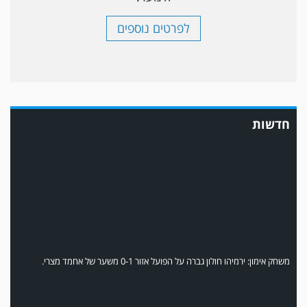
לפרטים נוספים
במשחק אימון שהתקיים הבוקר יום ה' ניצחה קרית מלאכי את עירוני אשדוד 5-0.
חדשות
משחק אימון: ירמיהו חולון גברה על הפועל אזור 0-1 משער של אחמד מצרי.