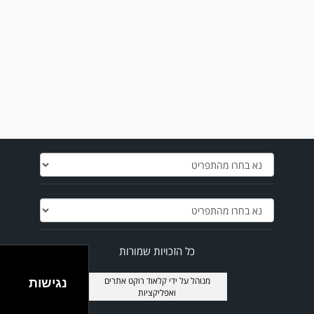
מערכת גולר מזכירה לקוראים שתגובות בלתי הולמות, אישיות או שכוללים דברי
נאצה לא יפורסמו,אנא שמרו על לשון נקייה
במשחק אימון שהתקיים הבוקר יום ה' ניצחה קרית מלאכי את עירוני אשדוד 5-0.
כל הזכויות שמורות
מנוהל על ידי
קלאוד רוקט אתרים
נגישות
ואפליקציות