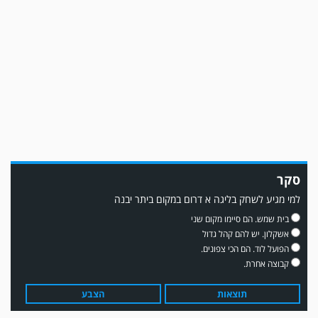
משחק אימון: מכבי יבנה גברה על ביתר נורדיה 1-4. כבש למכבי ׳צבי׳ יבנה : ▫️ מיקו
ממן ▫️אליאור משלי ▫️גול עצמי ▫️קובי מור
סקר
למי מגיע לשחק בליגה א דרום במקום ביתר יבנה
בית שמש. הם סיימו מקום שני
אשקלון. יש להם קהל גדול
הפועל לוד. הם הכי צפונים.
קבוצה אחרת.
תוצאות
הצבע