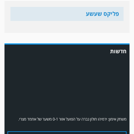
פליקס שעשע
במשחק אימון שהתקיים הבוקר יום ה' ניצחה קרית מלאכי את עירוני אשדוד 5-0.
חדשות
משחק אימון: ירמיהו חולון גברה על הפועל אזור 0-1 משער של אחמד מצרי.