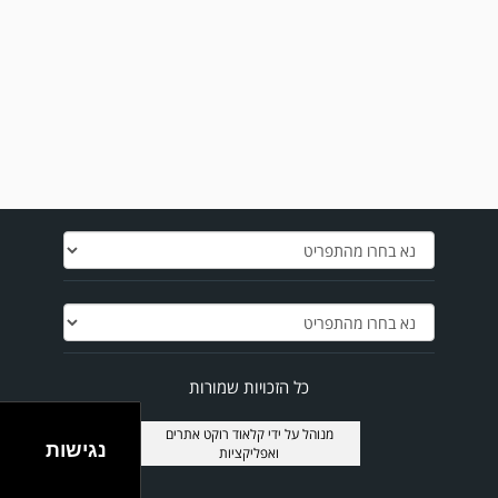
מערכת גולר מזכירה לקוראים שתגובות בלתי הולמות, אישיות או שכוללים דברי
נאצה לא יפורסמו,אנא שמרו על לשון נקייה
במשחק אימון שהתקיים הבוקר יום ה' ניצחה קרית מלאכי את עירוני אשדוד 5-0.
כל הזכויות שמורות
מנוהל על ידי
קלאוד רוקט אתרים
נגישות
ואפליקציות