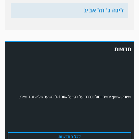
במשחק אימון שהתקיים הבוקר יום ה' ניצחה קרית מלאכי את עירוני אשדוד 5-0.
ליגה ג' תל אביב
חדשות
משחק אימון: ירמיהו חולון גברה על הפועל אזור 0-1 משער של אחמד מצרי.
לכל החדשות