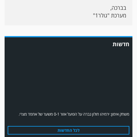
בברכה,
מערכת "גולר1"
במשחק אימון שהתקיים הבוקר יום ה' ניצחה קרית מלאכי את עירוני אשדוד 5-0.
חדשות
משחק אימון: ירמיהו חולון גברה על הפועל אזור 0-1 משער של אחמד מצרי.
לכל החדשות