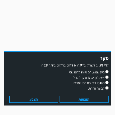
משחק אימון: מכבי יבנה גברה על ביתר נורדיה 1-4. כבש למכבי ׳צבי׳ יבנה : ▫️ מיקו
ממן ▫️אליאור משלי ▫️גול עצמי ▫️קובי מור
סקר
למי מגיע לשחק בליגה א דרום במקום ביתר יבנה
בית שמש. הם סיימו מקום שני
אשקלון. יש להם קהל גדול
הפועל לוד. הם הכי צפונים.
קבוצה אחרת.
תוצאות
הצבע
משחק אימון: שדרות גברה על מ.ס. דימונה 1-4.