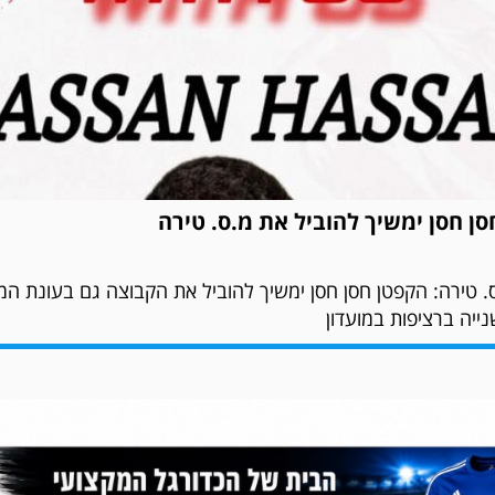
נה בסטייל
סן חסן ימשיך להוביל את מ.ס. טירה
ילת פתח את העונה בסטייל, כמו מועדון גדול, עם הפנינג חגיגי 
 טירה: הקפטן חסן חסן ימשיך להוביל את הקבוצה גם בעונת ה
ייה ברציפות במועדון
 ותושבי העיר, שבמהלכו הוצגו קבוצת הבוגרים, מחלקת הנוער והצ
תורי: “המטרה היא לבנות מועדון עם ערכים ולעלות לליגה א׳”.