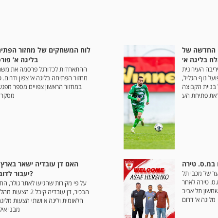
ו החדשה של
לוח המשחקים של מחזור הפתי
ח בליגה א׳
בליגה א’ פור
ריבה העירונית
ההתאחדות לכדורגל פרסמה את משח
על נוף הגליל,
מחזור הפתיחה בליגה א’ צפון ודרום. 
בניית הקבוצה
במחזור הראשון צפויים מספר מפגש
את פתיחת הע
מסקרנ
במ.ס. טירה
האם דן עובדיה ישאר בארץ 
ר של מכבי תל
יעבור לדובאי?
ס. טירה לאחר
על פי מקורות שהגיעו לאתר גולר, החל
משון תל אביב
הבכיר, דן עובדיה קיבל 2 הצעות
מליגה א’ דרום
הלאומית וליגה א ושתי הצעות מליגה
מבני איל