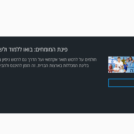
פינת המומחים: בואו ללמוד ולש
חולמים על לרכוש תואר אקדמאי ועל הדרך גם לרכוש ניסיון 
בליגת המכללות בארצות הברית. זה הזמן להיכנס ולהבין א