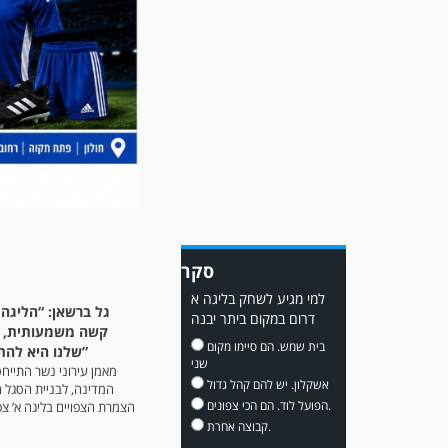
משחק אימון: שדרות גברה על
מ.ס. דימונה 1-4.
סקר
למי מגיע לשחק בליגה א
גל ברשאן: “הליגה
דרום במקום ביתר יבנה
עדכון גירסה מחכה לכם
קשה משמעותית, 
בחנות האפלקציות...נא
בית שמש. הם סיימו מקום
שלנו היא להתברג בצמרת”
להוריד את העדכון גירסה
שני
מאמן עירוני נשר התייח
ולהנות...
אשקלון. יש להם קהל גדול
המדינה, לבניית הסגל 
הפועל לוד. הם הכי צפונים.
הצמרת הצפויים בליגה א’ צפו
קבוצה אחרת.