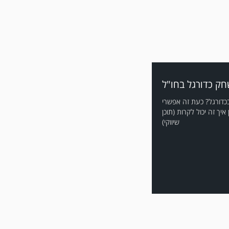
חק כדורגל בחו"ל
בכדורגל? כעת זה אפשרי
יך זה יכול לקרות (תוכן
שיווקי)