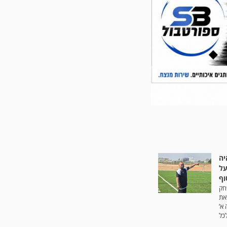
יה
על
חק
את
א’
לכל