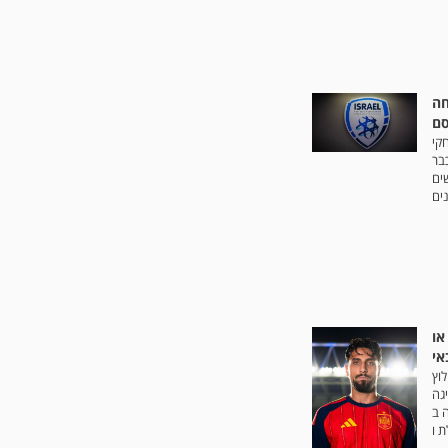
חה
סם
קי
כבר
ים
ים
או
וץ
 מהליגה
 ב
ת ו