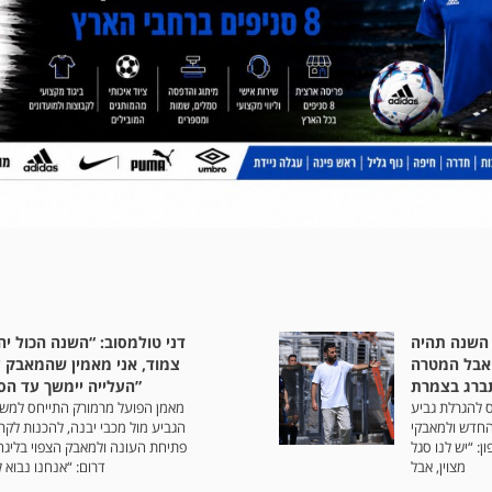
 השנה תהיה
דני טולמסוב: “השנה הכול יה
אבל המטרה
צמוד, אני מאמין שהמאבק 
העלייה יימשך עד הסוף”
ס להגרלת גביע
מאמן הפועל מרמורק התייחס למש
החדש ולמאבקי
הגביע מול מכבי יבנה, להכנות לקר
ן: “יש לנו סגל
פתיחת העונה ולמאבק הצפוי בליגה 
מצוין, אבל
דרום: “אנחנו נבוא 