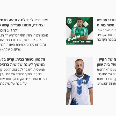
 מכבי עספיא
נאור ברקול: “הליגה תהיה מרת
משמעותית
וצמודה, אנחנו עובדים קשה כ
זה רשמי: אימן
להגיע מוכנים”
זק את הקבוצה
מאמן ירמיהו חולון התייחס למשחק הגב
בעונה הקרובה
מול קריית מלאכי, לבניית הסגל הח
ולמטרות לקראת פתיחת העונה: “בחר
שחקנים שמתאימ
ה של הקיץ|
הקפטן נשאר בבית: קרים בלע
על בית שאן
ממשיך לעונה שלישית ברציפ
שנים האחרונות
המשכיות חשובה לקבוצה: הקפטן קר
ם של המועדון
בלעום ימשיך להוביל את המועדון 
ן, מדובר באחת
בעונת המשחקים הקרובה, לאחר שסי
מות המשמעו
על עונה שלישית ברצי