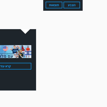
הצבע
תוצאות
מערכת גולר מזכירה לקוראים
שתגובות בלתי הולמות,
אישיות או שכוללים דברי
נאצה לא יפורסמו,אנא שמרו
על לשון נקייה
קרא עוד
משחק אימון: ירמיהו חולון
גברה על הפועל אזור 0-1
משער של אחמד מצרי.