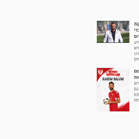
קת
די
יע
דש
נו
ים
ום
ות
ים
גם
כם
פו