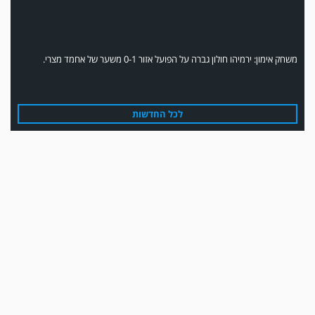
משחק אימון: ירמיהו חולון גברה על הפועל אזור 0-1 משער של אחמד מצרי.
לכל החדשות
משחק אימון: הפועל אזור והפועל מרמורק סיימו בתוצאה 0-0 .