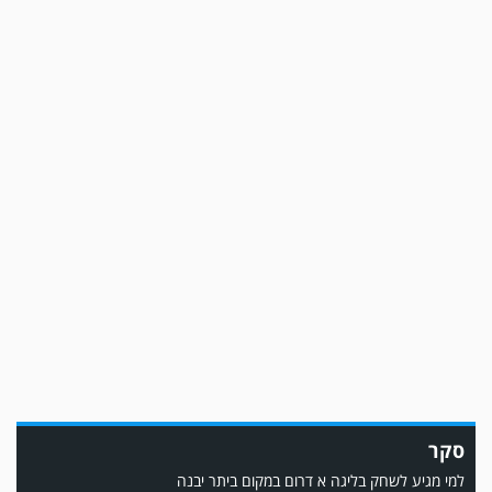
משחק אימון: שמשון ת"א גברה על קרית מלאכי 0-2.
משחק אימון: מכבי יבנה גברה על ביתר נורדיה 1-4. כבש למכבי ׳צבי׳ יבנה : ▫️ מיקו
ממן ▫️אליאור משלי ▫️גול עצמי ▫️קובי מור
סקר
למי מגיע לשחק בליגה א דרום במקום ביתר יבנה