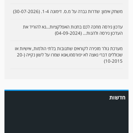
משחק אימון: שדרות גברה על מ.ס. דימונה 1-4. (30-07-2026)
עדכון גירסה מחכה לכם בחנות האפלקציות...נא להוריד את
העדכון גירסה ולהנות... (04-09-2024)
מערכת גולר מזכירה לקוראים שתגובות בלתי הולמות, אישיות או
שכוללים דברי נאצה לא יפורסמו,אנא שמרו על לשון נקייה (20-
10-2015)
במשחק אימון שהתקיים הבוקר יום ה' ניצחה קרית מלאכי את עירוני אשדוד 5-0.
חדשות