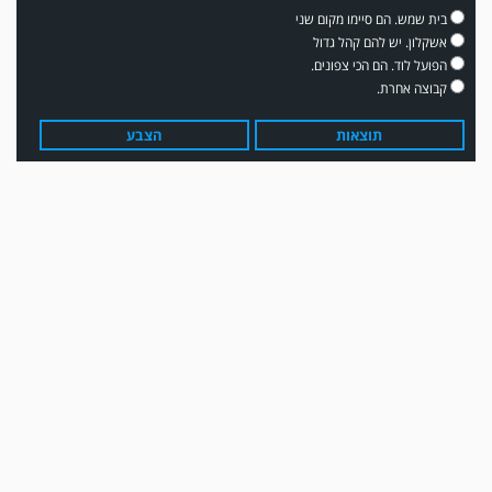
בית שמש. הם סיימו מקום שני
אשקלון. יש להם קהל גדול
הפועל לוד. הם הכי צפונים.
קבוצה אחרת.
תוצאות
הצבע
משחק אימון: שדרות גברה על מ.ס. דימונה 1-4.
עדכון גירסה מחכה לכם בחנות האפלקציות...נא להוריד את העדכון גירסה
ולהנות...