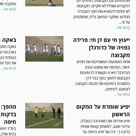
שנחתמים עם הקבוצות, לעיתים הם
שחקנה של ה
דרקוניים ואפילו לא חוקיים. הקבוצות
קראו עוד...
לא יכולות להמציא את חוקי העבודה
מחדש. שחקני עמישב פ"ת, שחותמים,
על פי...
קראו עוד...
ייעוץ חי עם דן חי: פרידה
באקה ח
כפויה של כדורגלן
באקה מתפו
בארבעה ש
מקבוצה
בצמרת הטב
אחת התופעות המאפיינות את חודש
את הכל על 
ינואר, המהווה את אמצע עונת
קראו עוד...
הכדורגל היא זו הקשורה לניסיונות
הקבוצות לחסוך כסף בכל דרך.
במסגרת ניסיונות אלו מנסה הקבוצה
לצמצם, לעיתים...
קראו עוד...
יפיע שומרת על המקום
מהפך: 
הראשון
בדקות 
יפיע אירחה את האחרונה בטבלה,
חיפה
עירוני שעב, למשחק קצוות אמיתי
בית"ר חיפ
בליגה ג'. ידה של יפיע הייתה על
בכיס שלה,