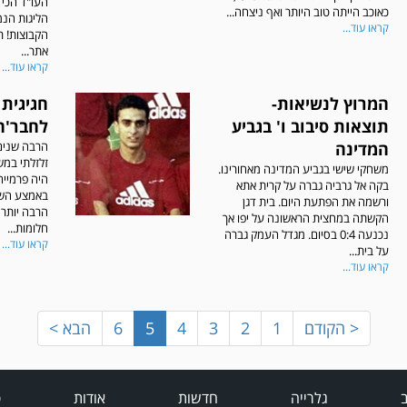
העו"ד הכי 
כאוכב הייתה טוב היותר ואף ניצחה...
הליגות הנמ
קראו עוד...
הקבוצות! ר
אתר...
קראו עוד...
המרוץ לנשיאות-
חגיגית 
תוצאות סיבוב ו' בגביע
לחבר'ה
המדינה
הרבה שנים 
זלזלתי במש
משחקי שישי בגביע המדינה מאחורינו.
היה פרמיי
בקה אל גרביה גברה על קרית אתא
באמצע השב
ורשמה את הפתעת היום. בית דגן
הרבה יותר 
הקשתה במחצית הראשונה על יפו אך
חלומות...
נכנעה 0:4 בסיום. מגדל העמק גברה
קראו עוד...
על בית...
קראו עוד...
< הקודם
1
2
3
4
5
6
הבא >
ב
גלרייה
חדשות
אודות
פ