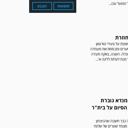
פועל עכו...
תוצאות
הצבע
וזרת
עדכון גירסה מחכה לכם
בחנות האפלקציות...נא
צצת על צעירי טורעאן
להוריד את העדכון גירסה
ערים ומבססת את מעמדה
ולהנות...
לה. השנה, באקה תעדה
מנת לעלות לליגה א'...
מנדא גוברת
הסיום על בית"ר
מערכת גולר מזכירה לקוראים
שתגובות בלתי הולמות,
אישיות או שכוללים דברי
ה כבר חשבה שהניצחון
נאצה לא יפורסמו,אנא שמרו
 מצמד שערים של שלומי