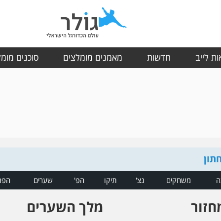
ת לייב
חדשות
מאמנים מומלצים
סוכנים מומ
חתון
ה
משחקים
נצ'
תיקו
הפ'
שערים
הפר
חזור
מלך השערים