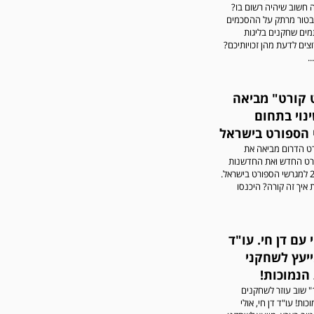
חשוב שיהיה רשום בו?
 בטור מרתק על ההסכמים
מים שחקנים בליגות
וצים לדעת מהן זכויותיכם?
..
 קורט" מביאה
נוי בתחום
הספורט בישראל
ט הדרום מביאה את
רט החדש ואת החדשנות
במאה ה-21 למגרשי הספורט בישראל.
 איך זה קורה? היכנסו
י עם דן חי. עו"ד
ייעץ לשחקני
הנמוכות!
אתר "גולר1" שוב עוזר לשחקנים
כות! עו"ד דן חי, אולי