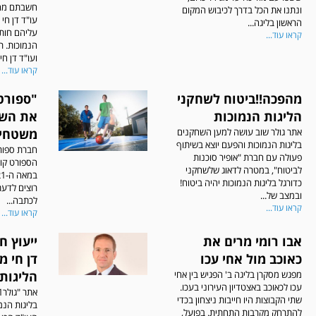
חשבתם מה 
ונתנו את הכל בדרך לכיבוש המקום
עו"ד דן חי
הראשון בליגה...
עליהם חות
קראו עוד...
הנמוכות. ר
ועו"ד דן חי.
קראו עוד...
מהפכה!!ביטוח לשחקני
"ספורט
הליגות הנמוכות
את השי
אתר גולר שוב עושה למען השחקנים
משטחי 
בליגות הנמוכות והפעם יוצא בשיתוף
חברת ספור
פעולה עם חברת "אופיר סוכנות
הספורט קו
לביטוח", במטרה לדאוג שלשחקני
כדורגל בליגות הנמוכות יהיה ביטוח!
רוצים לדעת
ובמצב של...
לכתבה...
קראו עוד...
קראו עוד...
אבו רומי מרים את
ייעוץ ח
כאוכב מול אחי עכו
דן חי מ
מפגש מסקרן בליגה ב' הפגיש בין אחי
הליגות 
עכו לכאוכב באצטדיון העירוני בעכו.
שתי הקבוצות היו חייבות ניצחון בכדי
בליגות הנמו
להתרחק מקרבות התחתית. בפועל,