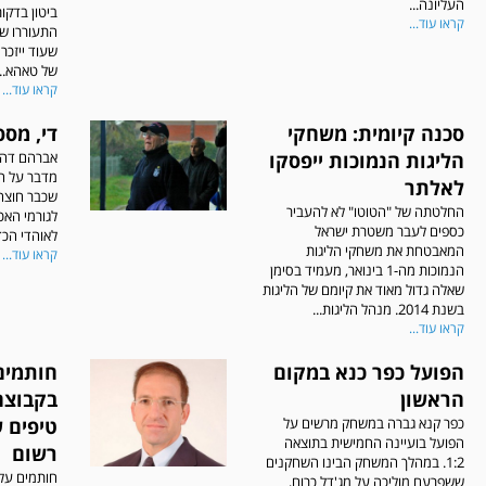
העליונה...
ביטון בדקו
קראו עוד...
התעוררו שח
שעוד ייזכר
של טאהא...
קראו עוד...
סכנה קיומית: משחקי
די, מספ
הליגות הנמוכות ייפסקו
מדבר על ה
לאלתר
שכבר חוצה 
החלטתה של "הטוטו" לא להעביר
לגורמי האכ
כספים לעבר משטרת ישראל
לאוהדי הכדו
המאבטחת את משחקי הליגות
קראו עוד...
הנמוכות מה-1 בינואר, מעמיד בסימן
שאלה גדול מאוד את קיומם של הליגות
בשנת 2014. מנהל הליגות...
קראו עוד...
הפועל כפר כנא במקום
חותמים
הראשון
בקבוצה
כפר קנא גברה במשחק מרשים על
טיפים 
הפועל בועיינה החמישית בתוצאה
רשום
1:2. במהלך המשחק הבינו השחקנים
חותמים על
ששפרעם מוליכה על מג'דל כרום,