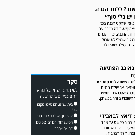
שוב? ללמד הגנה.
יש בלי סוף״
ר מאמן שחקני הגנה בכל
משחק אימון: מכבי יבנה גברה
מאמין שעבודה נכונה עם
על ביתר נורדיה 1-4. כבש
ודות ההגנה, יכולה לגרום
למכבי ׳צבי׳ יבנה : ▫️ מיקו ממן
גל הישראלי לא יסבול
▫️אליאור משלי ▫️גול עצמי ▫️קובי
גנה, כאלה שיעלו לנו
מור
כאוכב הפתיעה
ם
סקר
 ראשונה ליתרון מרגליו
ושנאק, אך שירת הסיום
למי מגיע לשחק בליגה א
כוכב שהפכו את התוצאה
דרום במקום ביתר יבנה
משחק אימון: שדרות גברה על
בית שמש. הם סיימו מקום
מ.ס. דימונה 1-4.
שני
 דיאא לבאבידי
אשקלון. יש להם קהל גדול
י בטור סקאוט על אחד
הפועל לוד. הם הכי צפונים.
צעירים שהביא תומר
קבוצה אחרת.
צתו, דיאא לבאבידי,