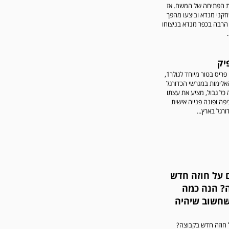
על לשון נקייה
ת הפתיחה של המשח. אז
קני מנדא וביצעו מהפך
 הרבה בכפר מנדא בניצוחו
יק
אברהם דה פריס בטור מיוחד לגולר1,
אלימות במגרשי הכדורגל
כל גבול, מציע את עצתו
במשחק אימון שהתקיים
יפה ופונה פנייה אישית
הבוקר יום ה' ניצחה קרית
רגל בארץ...
מלאכי את עירוני אשדוד 5-0.
 על חוזה חדש
? הנה כמה
שחשוב שיהיה
 חוזה חדש בקבוצה?