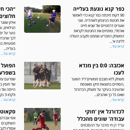
כפר קנא נוגעת בעלייה
״הכי ח
90 דקות חיכתה כפר קנא כדי לאפשר
חלוצים 
את חגיגות הניצחון לאוהדיה. שני
אילון שווג
שערים דרמטיים של שגיא חייט
הגילאים, ו
וארמלי, פותחים את החגיגות לקראת
נוער על יס
המשחק המכריע שממנו תקבע העולה
לכך שהכדור
לליגה א'...
מטעויות בה
קראו עוד...
בעליה...
קראו עוד...
אכזבה: 0:0 בין מנדא
הפועל 
לעכו
בשפרע
משחק ללא מצבם ממשיים ליד השער
שפרעם עלתה
,הסתיים בתוצאת תיקו מאופסת
של חוסין ב
שהעיבה בעיקר על משחק הכדורגל
הייתה של 
שאנו כל כך אוהבים...
ולקחו 3 נק' חשובות ביותר במשחק...
קראו עוד...
קראו עוד...
לכדורגל אין 'חוקי
סקאוט:
עבודה' שונים מהכלל
אסי אברהמ
השחקנים ה
עו"ד דן חי מדבר על ההסכמים
אסולין לקבו