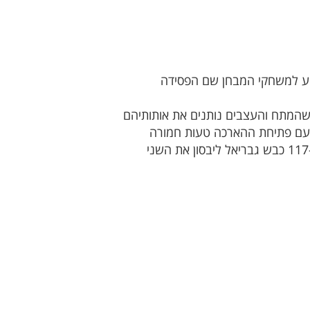
גיע למשחקי המבחן שם הפסידה
יה שהמתח והעצבים נותנים את אותותיהם
 התייצבו להארכה. עם פתיחת ההארכה טעות חמורה
בהגנת טייבה גרמה לפנדל לזכות בית שאן אותו תרגם אליהו דרעי לשער יתרון. טייבה לחצה אך בדקה ה-117 כבש גבריאל ליבסון את השני