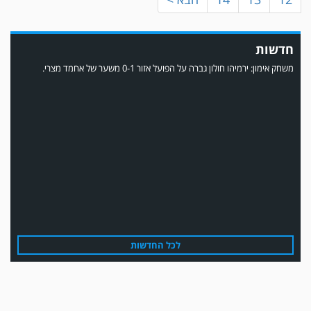
חדשות
משחק אימון: ירמיהו חולון גברה על הפועל אזור 0-1 משער של אחמד מצרי.
משחק אימון: הפועל אזור והפועל מרמורק סיימו בתוצאה 0-0 .
לכל החדשות