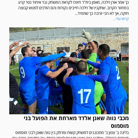
כך אמר אורן זילכה, מאמן בית"ר חיפה לקראת המשחק נגד איחוד כפר קרע
במחזור הקרוב. שחקניו של זילכה חייבים נקודות והם הולכים לפגוש קבוצה
חזקה, אך לא הכי יציבה כך שתמיד...
קראו עוד...
מכבי נווה שאנן אלדד מארחת את הפועל בני
מוסמוס
בליגה ב' צפון ב' מתכוננים למשחק קשוח ומרתק בין נווה שאנן לבני מוסמוס
מצמרת הטבלה. שחקני נווה שאנן מגיעים לאחר הפסד, אך בתקופה טובה עם