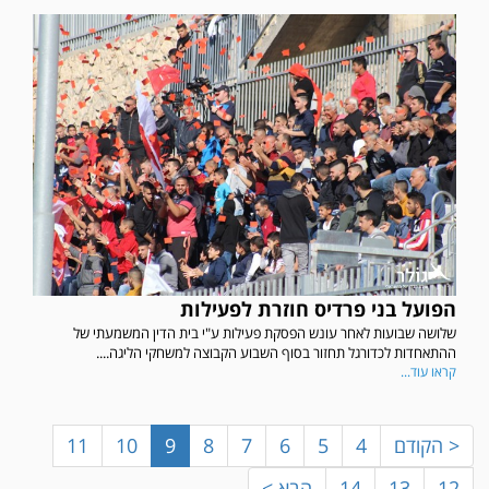
הפועל בני פרדיס חוזרת לפעילות
במשחק אימון שהתקיים הבוקר יום ה' ניצחה קרית מלאכי את עירוני אשדוד 5-0.
שלושה שבועות לאחר עונש הפסקת פעילות ע"י בית הדין המשמעתי של
ההתאחדות לכדורגל תחזור בסוף השבוע הקבוצה למשחקי הליגה....
קראו עוד...
< הקודם
4
5
6
7
8
9
10
11
12
13
14
הבא >