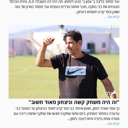
עוד מחזור בליגה ב' צפון ב' הגיע לסיומו. מה היה לנו השבת? מ.ס. טירת הכרמל
מנצחים את בני באקה, מכבי אחווה פרדיס נועצים עוד מסמר בארון של נווה
שאנן וכפר קרע רושמים ניצחון...
קראו עוד...
"זה היה משחק קשה וניצחון מאוד חשוב"
כך אמר פאהד חסון, מאמן איחוד בני כפר קרע לאחר הניצחון על הפועל בני
ערערה במחזור האחרון. ביום שישי שחקניו יפגשו את שחקני אחווה ריינה עם
מטרה אחת ברורה והיא לנצח. חסון:...
קראו עוד...