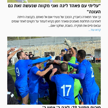
"עליתי עם פאהד ליגה ואני מקווה שנעשה זאת גם
העונה"
כך אמר חמאדה ג'אברין, הכוכב של צעירי אום אל פאחם. בקבוצה הייתה
לאחרונה תחלופת מאמנים ופאהד חסון נקרא לעמוד על הקווים לאחר שוסים
עבאס סיים את תפקידו. בשבת, שחקני אום...
קראו עוד...
סיכום מחזור 23: ליגה ב' צפון ב'