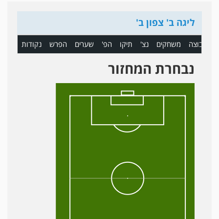
ליגה ב' צפון ב'
ם
קבוצה
משחקים
נצ'
תיקו
הפ'
שערים
הפרש
נקודות
נבחרת המחזור