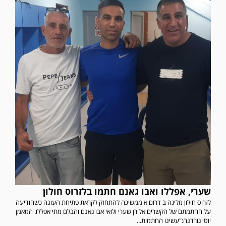
שערי, אפללו ואבו גאנם חתמו בלזרוס חולון
לזרוס חולון מליגה ב דרום א ממשיכה להתחזק לקראת פתיחת העונה כשהודיעה
במשחק אימון שהתקיים הבוקר יום ה' ניצחה קרית מלאכי את עירוני אשדוד 5-0.
על החתמתם של הקשרים אלירן שערי ולואי אבו גאנם והבלם מתי אפללו. המאמן
יוסי גורדנה:"עשינו החתמות...