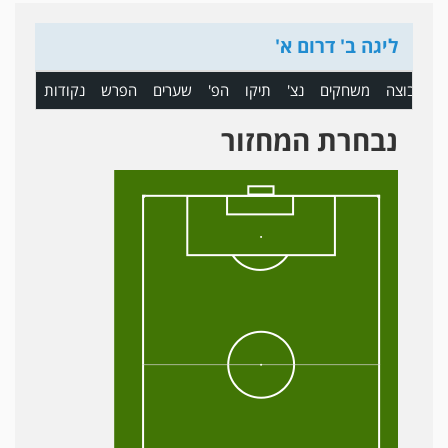
ליגה ב' דרום א'
ם
קבוצה
משחקים
נצ'
תיקו
הפ'
שערים
הפרש
נקודות
נבחרת המחזור