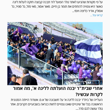
על פי מקורות שהגיעו לאתר גולר הפועל לוד תבנה קבוצה חזקה לעלות ליגה
כאשר היא צפויה להחתים את תומר בן חיים. מאור אסור, מאי מזל, גל ספיר, גל
אסולין, אדיר כליפה ויוסי...
קראו עוד...
אחרי שבית"ר יבנה הועלתה לליגה א', מה אמור
לקרות עכשיו?
העלייה של בית"ר יבנה לליגה א' על חשבונה של א.ס. אשדוד הייתה הסנונית
הראשונה בגל של שינויים שאנו צפויים לחוות כנראה בשבועיים הקרובים. אתר
גולר עושה לכם סדר....