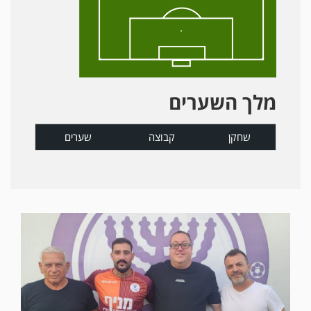
מלך השערים
שחקן
קבוצה
שערים