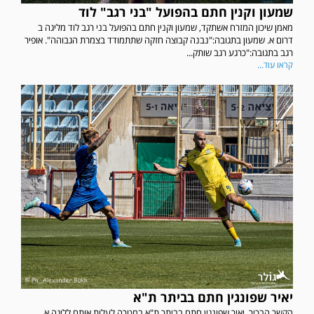
שמעון וקנין חתם בהפועל "בני רגב" לוד
מאמן שיכון המזרח אשתקד, שמעון וקנין חתם בהפועל בני רגב לוד מליגה ב
דרום א. שמעון בתגובה:"נבנה קבוצה חזקה שתתמודד בצמרת הגבוהה". אופיר
רגב בתגובה:"כרגע רגב שותק...
קראו עוד...
יאיר שפונגין חתם בביתר ת"א
הקשר הבכיר, יאיר שפונגין חתם בביתר ת"א במטרה לעלות אותם לליגה א.