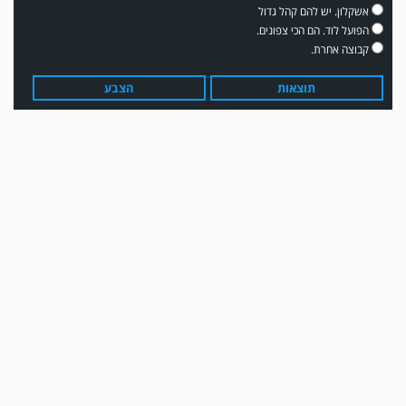
אשקלון. יש להם קהל גדול
הפועל לוד. הם הכי צפונים.
קבוצה אחרת.
תוצאות
הצבע
עדכון גירסה מחכה לכם בחנות האפלקציות...נא להוריד את העדכון גירסה
ולהנות...