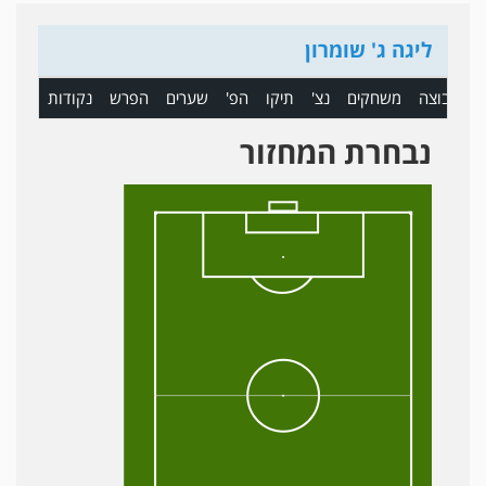
ליגה ג' שומרון
ם
קבוצה
משחקים
נצ'
תיקו
הפ'
שערים
הפרש
נקודות
נבחרת המחזור