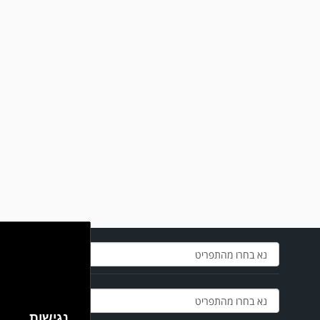
מערכת גולר מזכירה לקוראים שתגובות בלתי הולמות, אישיות או שכוללים דברי
נאצה לא יפורסמו,אנא שמרו על לשון נקייה
במשחק אימון שהתקיים הבוקר יום ה' ניצחה קרית מלאכי את עירוני אשדוד 5-0.
נגישות