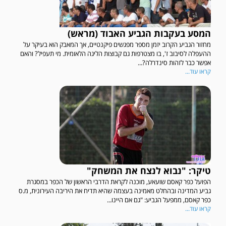
המסע בעקבות הגביע האבוד (מראש)
מחזור הגביע הקרוב יזמן מספר מפגשים פיקנטיים, אך המאבק הוא בעיקר על
ההעפלה לסיבוב ז', בו מצטרפות גם קבוצות הליגה הלאומית. מי תעפיל? והאם
אפשר כבר לזהות סינדרלה?...
קראו עוד...
טיקר: "נבוא לנצח את המשחק"
הפועל כפר קאסם שועאע, מוכנה לקראת הדרבי הראשון של הכפר במסגרת
גביע המדינה ובהחלט מאמינה בעצמה שהיא תדיח את היריבה העירונית, מ.ס
כפר קאסם, ממפעל הגביע: "גם אם היינו...
קראו עוד...