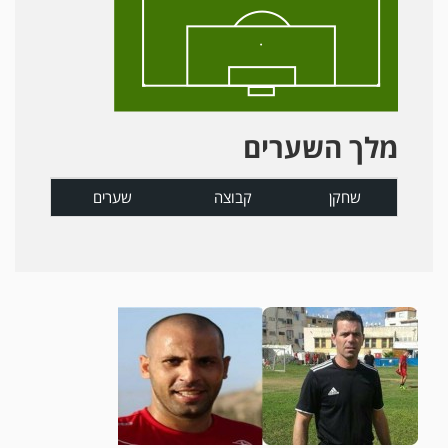
מלך השערים
שחקן
קבוצה
שערים