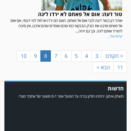
טור דעה: אום אל פאחם לא ירדו ליגה
אוהד רון בטור דעה לגבי אום אל פאחם. האם הם ירדו או לא? לפי דעתי, אם אום
במשחק אימון שהתקיים הבוקר יום ה' ניצחה קרית מלאכי את עירוני אשדוד 5-0.
אל פאחם ארגנו את הצ'ק הבנקאי כמו שהם אומרים שהם ארגנו, אין סיבה
להוריד אותם ליגה. וכך גם יהיה....
קראו עוד...
< הקודם
3
4
5
6
7
8
9
10
11
הבא >
חדשות
משחק אימון: ירמיהו חולון גברה על הפועל אזור 0-1 משער של אחמד מצרי.