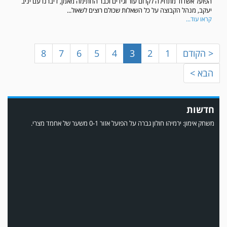
הפועל אשדוד מתחילה לקרום עור וגידים וכבר החתימה מאמן, דיברנו עם יניב
יעקב, מנהל הקבוצה על כל השאלות שכולם רוצים לשאול...
קראו עוד...
< הקודם
1
2
3
4
5
6
7
8
הבא >
חדשות
משחק אימון: ירמיהו חולון גברה על הפועל אזור 0-1 משער של אחמד מצרי.