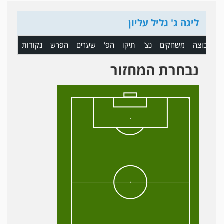
ליגה ג' גליל עליון
ם
קבוצה
משחקים
נצ'
תיקו
הפ'
שערים
הפרש
נקודות
נבחרת המחזור