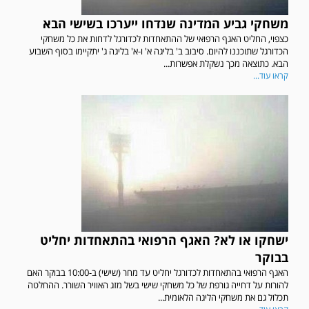
משחקי גביע המדינה שנדחו ייערכו בשישי הבא
כצפוי, החליט האגף הרפואי של ההתאחדות לכדורגל לדחות את כל משחקי
הכדורגל שתוכננו להיום. סיבוב ב' בליגה א' ו-א' בליגה ג' יתקיימו בסוף השבוע
הבא. כתוצאה מכך נשקלת אפשרות...
קראו עוד...
ישחקו או לא? האגף הרפואי בהתאחדות יחליט
בבוקר
האגף הרפואי בהתאחדות לכדורגל יחליט עד מחר (שישי) ב-10:00 בבוקר האם
להורות על דחייה גורפת של כל משחקי שישי בשל מזג האוויר השורר. ההחלטה
תכלול גם את משחקי הליגה הלאומית...