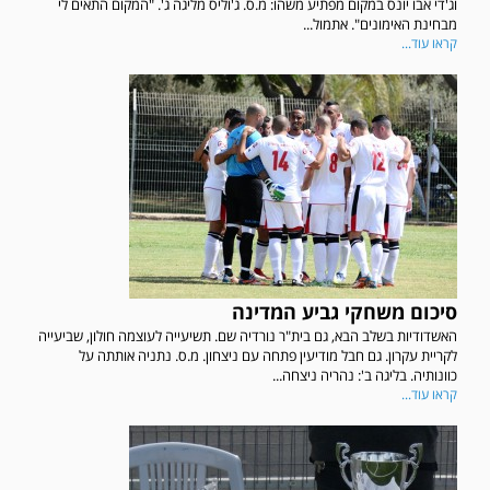
וג'די אבו יונס במקום מפתיע משהו: מ.ס. ג'וליס מליגה ג'. "המקום התאים לי
מבחינת האימונים". אתמול...
קראו עוד...
סיכום משחקי גביע המדינה
האשדודיות בשלב הבא, גם בית"ר נורדיה שם. תשיעייה לעוצמה חולון, שביעייה
לקריית עקרון. גם חבל מודיעין פתחה עם ניצחון. מ.ס. נתניה אותתה על
כוונותיה. בליגה ב': נהריה ניצחה...
קראו עוד...