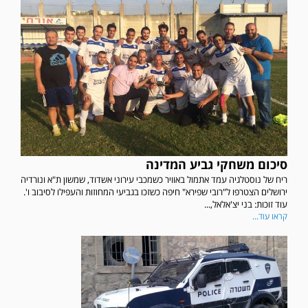
סיכום משחקי גביע המדינה
ריח של נוסטלגיה עמד אתמול באוויר כשמכבי עירוני אשדוד, שמשון ת"א ונורדיה
ירושלים הצטרפו ל"רובי שפירא" חיפה כשזכו בגביעי המחוזות והעפילו לסיבוב ו'.
עוד זוכות: בני יצ'אלאל,...
קראו עוד...