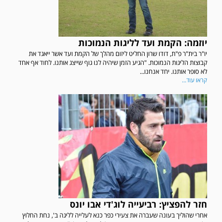
יוזמה: הקמת ועד לליגות הנמוכות
יו"ר בית"ר פ"ת, דודו שרון החליט ליזום מהלך של הקמת ועד אשר ייאגד את
קבוצות הליגות הנמוכות. "הגיע הזמן שיהיה לנו גוף שייצג אותנו. לחוד אף אחד
לא סופר אותנו. יחד אנחנו...
קראו עוד...
חזר להפציץ: רביעייה לוג'די אבו יונס
אחרי שהוליך בעונה שעברה את צעירי כפר כנא לעלייה לליגה ב', נחת החלוץ