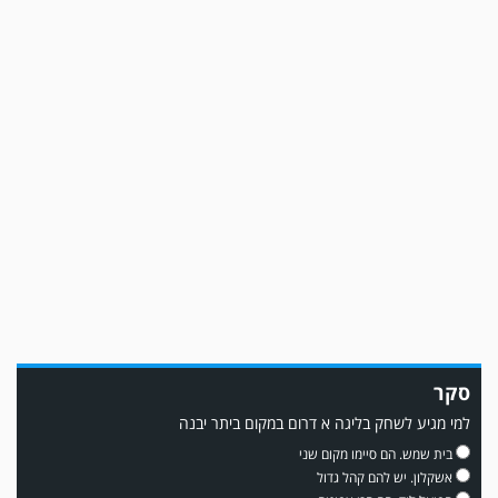
משחק אימון: שדרות גברה על מ.ס. דימונה 1-4.
סקר
למי מגיע לשחק בליגה א דרום במקום ביתר יבנה
עדכון גירסה מחכה לכם בחנות האפלקציות...נא להוריד את העדכון גירסה
בית שמש. הם סיימו מקום שני
ולהנות...
אשקלון. יש להם קהל גדול