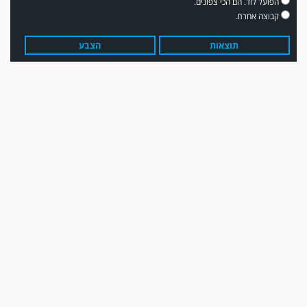
הפועל לוד. הם הכי צפונים.
קבוצה אחרת.
תוצאות
הצבע
מערכת גולר מזכירה לקוראים שתגובות בלתי הולמות, אישיות או שכוללים דברי
נאצה לא יפורסמו,אנא שמרו על לשון נקייה