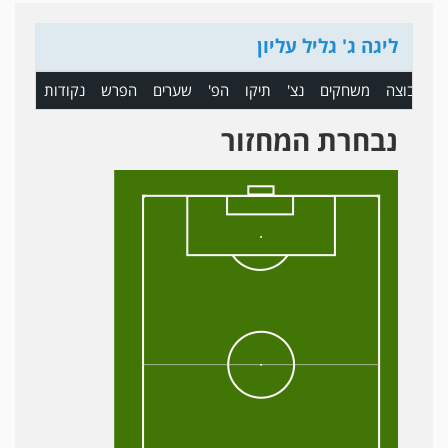
ליגה ג' גליל עליון
ם
קבוצה
משחקים
נצ'
תיקו
הפ'
שערים
הפרש
נקודות
נבחרת המחזור