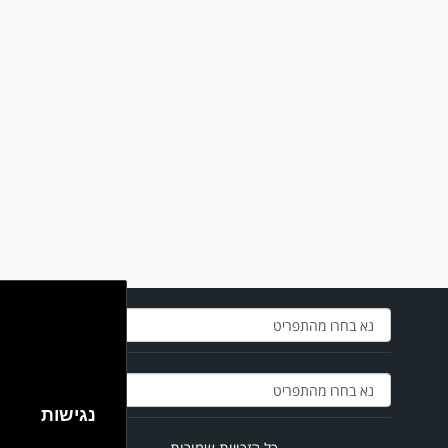
משחק אימון: ירמיהו חולון גברה על הפועל אזור 0-1 משער של אחמד מצרי.
נגישות