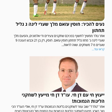
נעים להכיר: חוסין עזאם מלך שערי ליגה ג גליל
תחתון
אתר גולר ממשיך לחשוף בפניכם שחקנים צעירים ודי אלמונים, והפעם מלך
שערי ליגה ג' מחוז גליל תחתון חוסין עזאם. חוסין, רק בן 21 וכבש העונה 9
שערים מ 7 משחקים. שווה לראות...
קראו עוד...
ייעוץ חי עם דן חי. עו"ד דן חי מייעץ לשחקני
הליגות הנמוכות!
אתר "גולר1" שוב עוזר לשחקנים בליגות הנמוכות! עו"ד דן חי, אולי העו"ד הכי
טוב בארץ, מייעץ לשחקני הליגות הנמוכות עם החוזים מול הקבוצות! רוצים