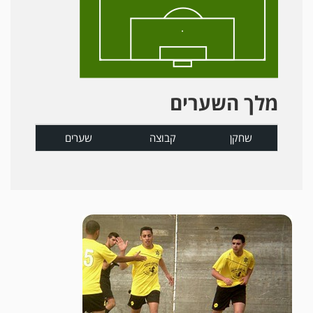
מלך השערים
שחקן
קבוצה
שערים