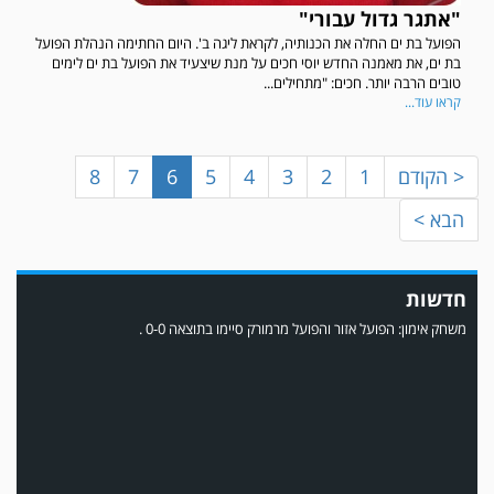
"אתגר גדול עבורי"
הפועל בת ים החלה את הכנותיה, לקראת ליגה ב'. היום החתימה הנהלת הפועל
משחק אימון: ירמיהו חולון גברה על הפועל אזור 0-1 משער של אחמד מצרי.
בת ים, את מאמנה החדש יוסי חכים על מנת שיצעיד את הפועל בת ים לימים
טובים הרבה יותר. חכים: "מתחילים...
קראו עוד...
< הקודם
1
2
3
4
5
6
7
8
הבא >
חדשות
משחק אימון: הפועל אזור והפועל מרמורק סיימו בתוצאה 0-0 .