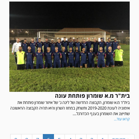
בית"ר מ.א שומרון פותחת עונה
בית"ר מ.א שומרון, הקבוצה החדשה של ליגה ג' של איזור שומרון פותחת את
במשחק אימון שהתקיים הבוקר יום ה' ניצחה קרית מלאכי את עירוני אשדוד 5-0.
אימוניה לעונת 2019-2020 ותשחק במחוז השרון והיא תהיה הקבוצה הראשונה
שתייצג את השומרון בענף הכדורגל....
קראו עוד...