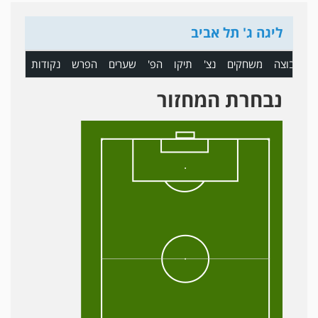
ליגה ג' תל אביב
ם
קבוצה
משחקים
נצ'
תיקו
הפ'
שערים
הפרש
נקודות
נבחרת המחזור