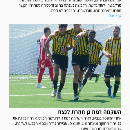
מהקבוצה, ולאור בקשתו הקבוצה נענתה בחיוב והסכימה לשחררו, הקשר
מתכונן לאתגר הבא. מוברשהם: ״הדברים לא הסת...
קראו עוד...
השקמה רמת גן חוזרת לנצח
אחרי ההפסד בגביע, חזרה השקמה רמת גן למגרשה הביתי, אירחה בליגה את
בני יהוד החזקה וניצחה 2-3. שון צופי, אבייתר נדלר ואגם אור כבשו לשקמה,
שגיא קאופמן ורון בוארון איזנו...