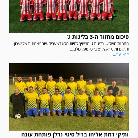
סיכום מחזור ה-3 בליגות ג'
המחזור השלישי בליגות ג' ממשיך להיות מלא בשערים ,שהניצחונות של שיכון
ותיקים ומ.ס ראשל''צ בלטו מעל כולם....
קראו עוד...
ותיקי רמת אליהו בריל סיטי נדלן פותחת עונה