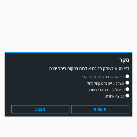
ממן ▫️אליאור משלי ▫️גול עצמי ▫️קובי מור
סקר
למי מגיע לשחק בליגה א דרום במקום ביתר יבנה
משחק אימון: שדרות גברה על מ.ס. דימונה 1-4.
בית שמש. הם סיימו מקום שני
אשקלון. יש להם קהל גדול
הפועל לוד. הם הכי צפונים.
קבוצה אחרת.
תוצאות
הצבע