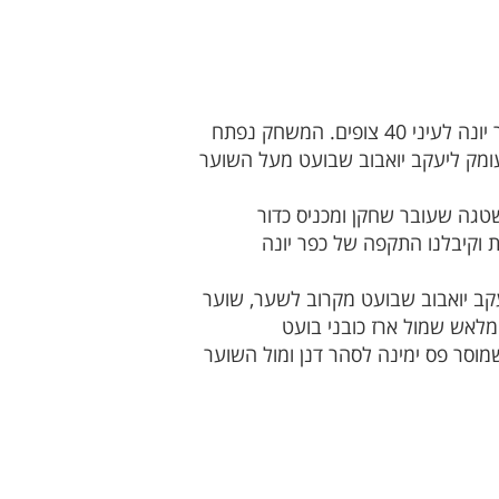
לאחר משחק קשה שבוע שעבר בטירה, אירחה ספורטינג תל אביב במגרשה הביתי במושבה פ''ת את כפר יונה לעיני 40 צופים. המשחק נפתח
ומק ליעקב יואבוב שבועט מעל השוער
ח כדור לציון אשטגה שעובר שחקן ומכניס כדור
 וקיבלנו התקפה של כפר יונה
ליעקב יואבוב שבועט מקרוב לשער, שוער
מלאש שמול ארז כובני בועט
מוסר פס ימינה לסהר דנן ומול השוער