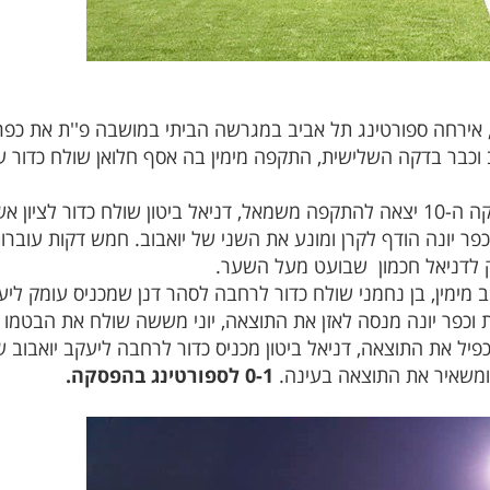
וכבר בדקה השלישית, התקפה מימין בה אסף חלואן שולח כדור ע
ספורטינג תל אביב המשיכה לתקוף ובדקה ה-10 יצאה להתקפה משמאל, דניאל ביטון שול
ר יונה הודף לקרן ומונע את השני של יואבוב. חמש דקות עוברות
 לדניאל חכמון שבועט מעל השער.
תל אביב מימין, בן נחמני שולח כדור לרחבה לסהר דנן שמכניס עומק 
ת וכפר יונה מנסה לאזן את התוצאה, יוני מששה שולח את הבטמו 
פיל את התוצאה, דניאל ביטון מכניס כדור לרחבה ליעקב יואבוב ש
ן ומשאיר את התוצאה בעינה.
0-1 לספורטינג בהפסקה.