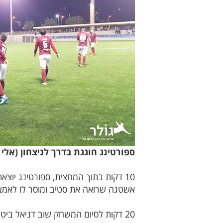
ספורטינג חוגגת בדרך לניצחון (אלי 
10 דקות בתוך המחצית, ספורטינג יוצא
אשטגה שרואה את סטיב ומוסר לו לאמ
20 דקות לסיום המשחק שוב דניאל ביטון שולח כדור לרחבה לבן נחמני שמול השוער בועט לפינה השמאלית ושוער כפר יונה הודף לקרן.