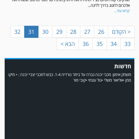
אלכרום לחגוג בדרך לליגה...
קראו עוד...
< הקודם
26
27
28
29
30
31
32
33
34
35
36
הבא >
חדשות
משחק אימון: מכבי יבנה גברה על ביתר נורדיה 1-4. כבש למכבי ׳צבי׳ יבנה : ▫️ מיקו
ממן ▫️אליאור משלי ▫️גול עצמי ▫️קובי מור