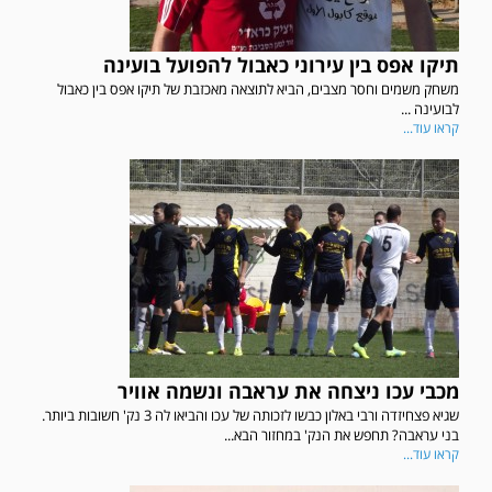
תיקו אפס בין עירוני כאבול להפועל בועינה
משחק משמים וחסר מצבים, הביא לתוצאה מאכזבת של תיקו אפס בין כאבול
לבועינה ...
קראו עוד...
מכבי עכו ניצחה את עראבה ונשמה אוויר
שגיא פצחיזדה ורבי באלון כבשו לזכותה של עכו והביאו לה 3 נק' חשובות ביותר.
בני עראבה? תחפש את הנק' במחזור הבא...
קראו עוד...