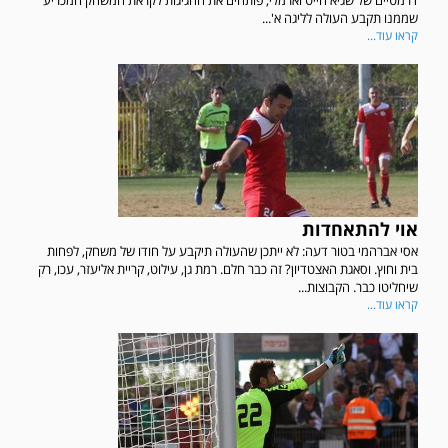
דרמטיים של שגיא חייט וארמלי, פותחים את החגיגות לקראת המשחק המכריע
שממנו תקבע העולה לליגה א'...
קראו עוד...
אוי להתאחדות
אסי אברהמי בטור דעה: לא ייתכן שהעולה תיקבע על חודו של משחק, לפחות
בית וחוץ. וסאגת האצטדיון? זה כבר חלם. רמת גן, עילוט, קריית אליעזר, עכו, רק
שיחליטו כבר. הקבוצות...
קראו עוד...