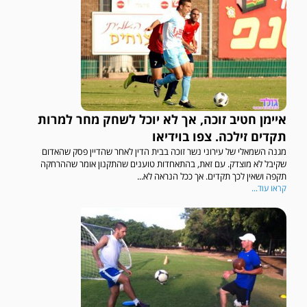
במשחק אימון שהתקיים הבוקר יום ה' ניצחה קרית מלאכי את עירוני אשדוד 5-0.
איימן חטיב זוכה, אך לא יוכל לשחק מחר למרות
תקדים זילכה. צפו בוידיאו
מגנה השמאלי של עירוני נשר זוכה בבית הדין לאחר שהדיין פסק שהאדום
שקיבל לא מוצדק. עם זאת, בהתאחדות טוענים שהתקנון אומר שההרחקה
תקפה ושאין לכך תקדים. אך ככל הנראה לא...
קראו עוד...
משחק אימון: ירמיהו חולון גברה על הפועל אזור 0-1 משער של אחמד מצרי.