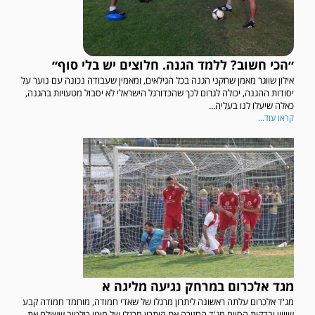
״הכי חשוב? ללמד הגנה. חלוצים יש בלי סוף״
אילון שווגר מאמן שחקני הגנה בכל הגילאים, ומאמין שעבודה נכונה עם נוער על
יסודות ההגנה, יכולה לגרום לכך שהכדורגל הישראלי לא יסבול מטעויות בהגנה,
כאלה שיעלו לנו בעליה...
קראו עוד...
משחק אימון: הפועל אזור והפועל מרמורק סיימו בתוצאה 0-0 .
מגד אלכרום במרחק נגיעה מליגה א
מג'ד אלכרום עלתה ראשונה ליתרון מרגלו של שאדי חמודה, מוחמד חמודה קבע
משחק אימון: שמשון ת"א גברה על קרית מלאכי 0-2.
שוויון ובדקות הסיום מג'ד החזירה את היתרון מרגלו של מוטי כולטוב ששולח את