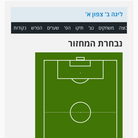
ליגה ב' צפון א'
ם
קבוצה
משחקים
נצ'
תיקו
הפ'
שערים
הפרש
נקודות
נבחרת המחזור