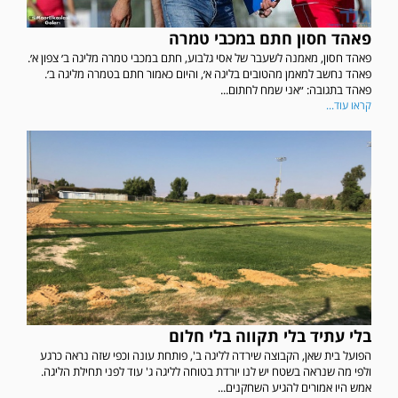
פאהד חסון חתם במכבי טמרה
פאהד חסון, מאמנה לשעבר של אסי גלבוע, חתם במכבי טמרה מליגה ב׳ צפון א׳.
פאהד נחשב למאמן מהטובים בליגה א׳, והיום כאמור חתם בטמרה מליגה ב׳.
פאהד בתגובה: ״אני שמח לחתום...
קראו עוד...
בלי עתיד בלי תקווה בלי חלום
הפועל בית שאן, הקבוצה שירדה לליגה ב', פותחת עונה וכפי שזה נראה כרגע
ולפי מה שנראה בשטח יש לנו יורדת בטוחה לליגה ג' עוד לפני תחילת הליגה.
אמש היו אמורים להגיע השחקנים...