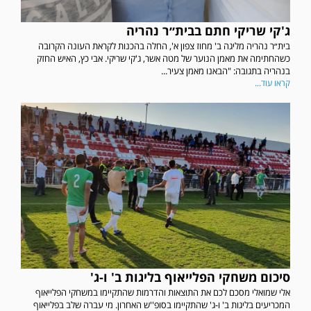
ג'קי שריקי חתם בבית״ר נהריה
בית״ר נהריה מליגה ב' מחוז צפון א', החלה בהכנות לקראת העונה הקרובה
כשהחתימה את מאמן הנוער של מטה אשר, ג'קי שריקי. אבי כץ, האיש החזק
בנהריה בתגובה: "הבאנו מאמן צעיר...
קראו עוד...
סיכום משחקי הפלייאוף בליגות ב' ו-ג'
אלי שמואלי מסכם לכם את התוצאות והדרמות שהתקיימו במשחקי הפלייאוף
המכריעים בליגות ב' ו-ג' שהתקיימו בסופ''ש האחרון. מי עברה שלב בפלייאוף