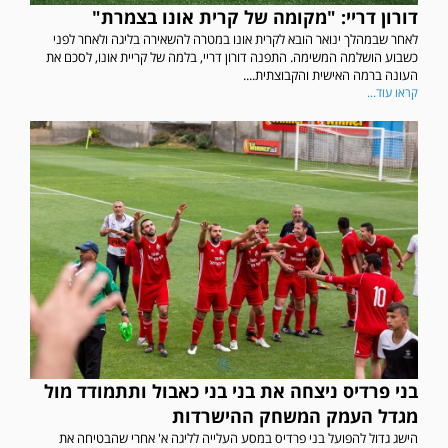
דורון דריי: "מקומה של קרית אונו בצמרת"
לאחר שבמהלך ינואר הובא לקרית אונו במטרה להשאירה בליגה ולאחר לפני
כשבוע הושלמה המשימה. התפנה דורון דריי, בלמה של קריית אונו, לסכם את
העונה ברמה האישית והקבוצתית....
קראו עוד...
בני פרדיס ניצחה את בני בני כאבול ותתמודד מול
מגדל העמק המשחק ההישרדות
הישג גדול להפועל בני פרדיס במסע העלייה לליגה א' אחרי שהבטיחה את