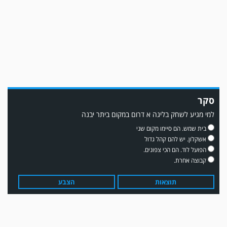
ממן ▫️אליאור משלי ▫️גול עצמי ▫️קובי מור
סקר
למי מגיע לשחק בליגה א דרום במקום ביתר יבנה
משחק אימון: שדרות גברה על מ.ס. דימונה 1-4.
בית שמש. הם סיימו מקום שני
אשקלון. יש להם קהל גדול
הפועל לוד. הם הכי צפונים.
קבוצה אחרת.
תוצאות
הצבע