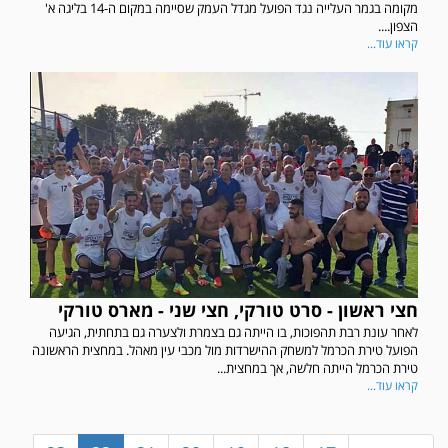
מקומה בגמר העלייה נגד הפועל מגדל העמק שסיימה במקום ה-14 בליגה א'
הצפון....
קראו עוד...
חצי ראשון - סרט טורקי, חצי שני - מארס טורקי
לאחר עונת רבת תהפוכות, בו הייתה גם בצמרת ולצערה גם בתחתית, הגיעה
במשחק אימון שהתקיים הבוקר יום ה' ניצחה קרית מלאכי את עירוני אשדוד 5-0.
הפועל טירת הכרמל למשחק ההישרדות מול מכבי עין מאהל. במחצית הראשונה
טירת הכרמל הייתה חלשה, אך במחצית...
קראו עוד...