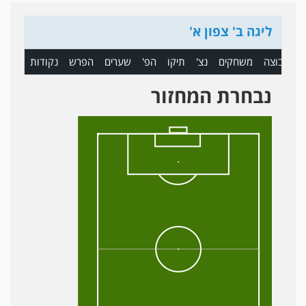
ליגה ב' צפון א'
ם
קבוצה
משחקים
נצ'
תיקו
הפ'
שערים
הפרש
נקודות
נבחרת המחזור