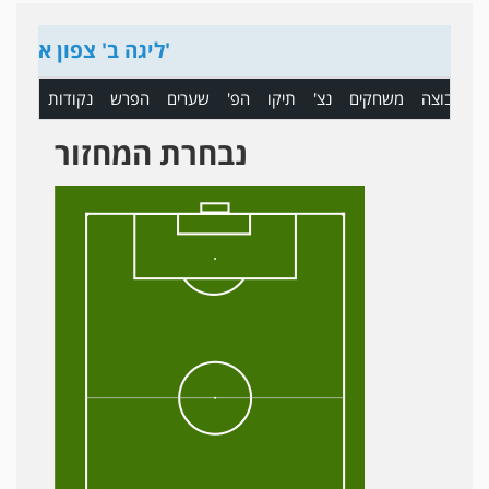
ליגה ב' צפון א'
ם
קבוצה
משחקים
נצ'
תיקו
הפ'
שערים
הפרש
נקודות
נבחרת המחזור