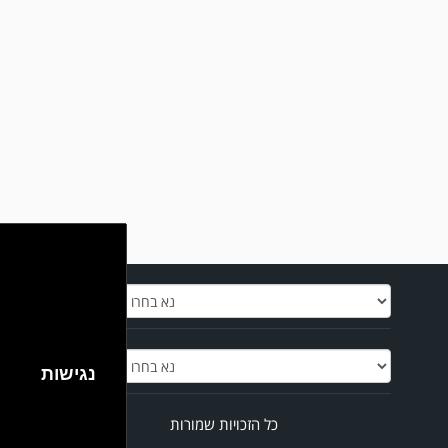
נאצה לא יפורסמו,אנא שמרו על לשון נקייה
במשחק אימון שהתקיים הבוקר יום ה' ניצחה קרית מלאכי את עירוני אשדוד 5-0.
נגישות
כל הזכויות שמורות