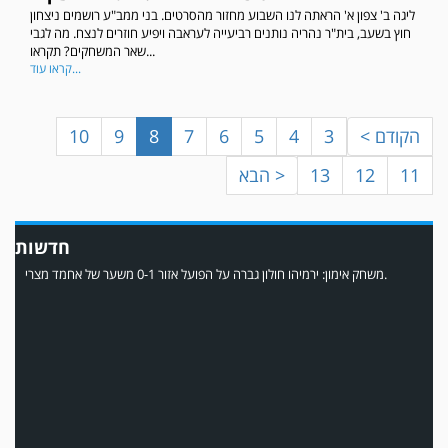
ליגה ב' צפון א' הראתה לנו השבוע מחזור מהסרטים. בני ממב"ע רושמים ניצחון
במשחק אימון שהתקיים הבוקר יום ה' ניצחה קרית מלאכי את עירוני אשדוד 5-0.
חוץ בשעב, בית"ר נהריה נותנים רביעייה לעראבה ויפיע חוזרים לנצח. מה לגבי
שאר המשחקים? תקראו...
קראו עוד...
< הקודם
3
4
5
6
7
8
9
10
11
12
13
הבא >
חדשות
משחק אימון: ירמיהו חולון גברה על הפועל אזור 0-1 משער של אחמד מצרי.