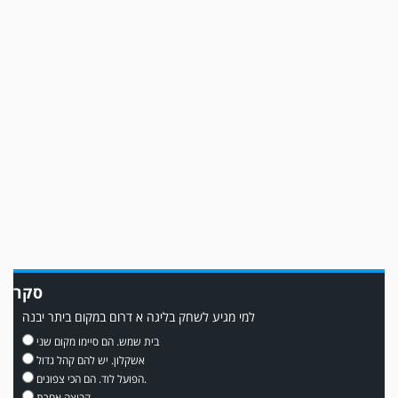
משחק אימון: מכבי יבנה גברה על ביתר נורדיה 1-4. כבש למכבי ׳צבי׳ יבנה : ▫️ מיקו
ממן ▫️אליאור משלי ▫️גול עצמי ▫️קובי מור
סקר
למי מגיע לשחק בליגה א דרום במקום ביתר יבנה
משחק אימון: שדרות גברה על מ.ס. דימונה 1-4.
בית שמש. הם סיימו מקום שני
אשקלון. יש להם קהל גדול
הפועל לוד. הם הכי צפונים.
קבוצה אחרת.