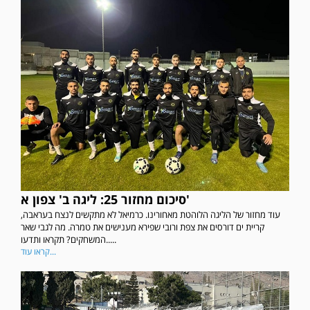
סיכום מחזור 25: ליגה ב' צפון א'
עוד מחזור של הליגה הלוהטת מאחורינו. כרמיאל לא מתקשים לנצח בעראבה,
קריית ים דורסים את צפת ורובי שפירא מענישים את טמרה. מה לגבי שאר
המשחקים? תקראו ותדעו.....
קראו עוד...