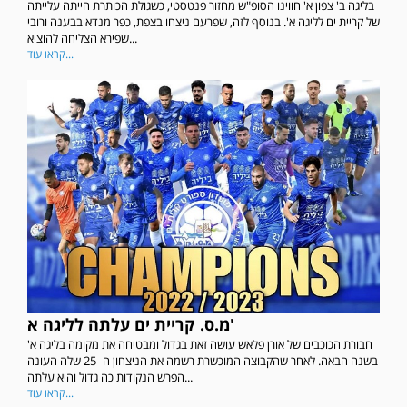
בליגה ב' צפון א' חווינו הסופ"ש מחזור פנטסטי, כשגולת הכותרת הייתה עלייתה
של קריית ים לליגה א'. בנוסף לזה, שפרעם ניצחו בצפת, כפר מנדא בבענה ורובי
שפירא הצליחה להוציא...
קראו עוד...
מ.ס. קריית ים עלתה לליגה א'
חבורת הכוכבים של אורן פלאש עושה זאת בגדול ומבטיחה את מקומה בליגה א'
בשנה הבאה. לאחר שהקבוצה המוכשרת רשמה את הניצחון ה- 25 שלה העונה
הפרש הנקודות כה גדול והיא עלתה...
קראו עוד...