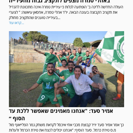
באהלי טמרה מצפים לתקציב גבוה מהעירייה
העולה החדשה לליגה ב' הופתעה לגלות כי עיריית טמרה אינה מתכוונת להגדיל
את תקציב הקבוצה בעונה הבאה. יו"ר אהלי טמרה, אחסאן עיאשה: " לצערי
בעירייה טוענים שהתקציב מחולק...
קראו עוד...
אמיר סעד: "אנחנו מאמינים שאפשר ללכת עד
הסוף ״
כך אמר אמיר סעד יו״ר קבוצת מכבי אחי איכסל לקראת משחק גמר הפלייאוף מול
מ.ס טירת כרמל. סעד הוסיף: "אנחנו יכולים לנצח את טירת הכרמל ולעלות