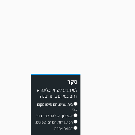
משחק אימון: מכבי יבנה גברה
על ביתר נורדיה 1-4. כבש
למכבי ׳צבי׳ יבנה : ▫️ מיקו ממן
▫️אליאור משלי ▫️גול עצמי ▫️קובי
סקר
מור
למי מגיע לשחק בליגה א
דרום במקום ביתר יבנה
בית שמש. הם סיימו מקום
שני
אשקלון. יש להם קהל גדול
הפועל לוד. הם הכי צפונים.
קבוצה אחרת.