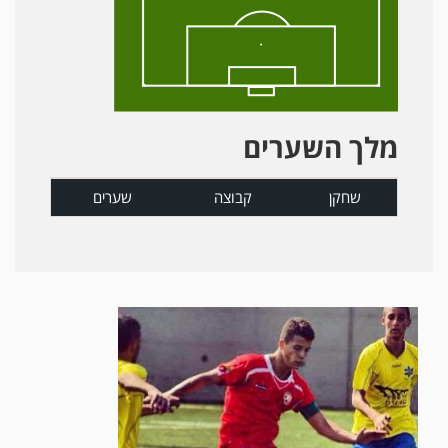
מלך השערים
שחקן
קבוצה
שערים