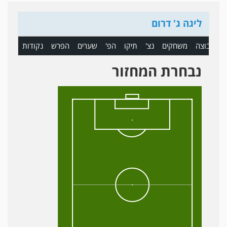
ליגה ג' דרום
ם
קבוצה
משחקים
נצ'
תיקו
הפ'
שערים
הפרש
נקודות
נבחרת המחזור