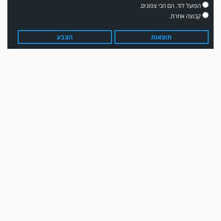
הפועל לוד. הם הכי צפונים.
קבוצה אחרת.
תוצאות
הצבע
עדכון גירסה מחכה לכם בחנות האפלקציות...נא להוריד את העדכון גירסה
ולהנות...