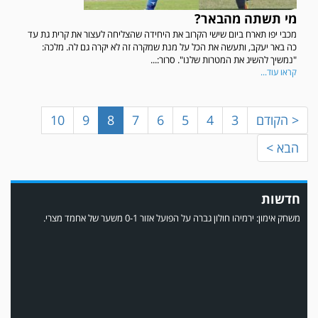
מי תשתה מהבאר?
מכבי יפו תארח ביום שישי הקרוב את היחידה שהצליחה לעצור את קרית גת עד
במשחק אימון שהתקיים הבוקר יום ה' ניצחה קרית מלאכי את עירוני אשדוד 5-0.
כה באר יעקב, ותעשה את הכל על מנת שמקרה זה לא יקרה גם לה. מלכה:
"נמשיך להשיג את המטרות שלנו". סרור:...
קראו עוד...
< הקודם
3
4
5
6
7
8
9
10
הבא >
חדשות
משחק אימון: ירמיהו חולון גברה על הפועל אזור 0-1 משער של אחמד מצרי.