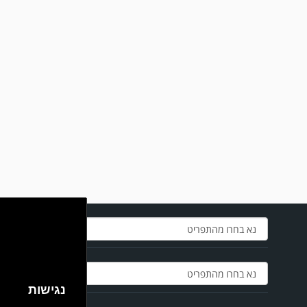
מערכת גולר מזכירה לקוראים שתגובות בלתי הולמות, אישיות או שכוללים דברי
נאצה לא יפורסמו,אנא שמרו על לשון נקייה
במשחק אימון שהתקיים הבוקר יום ה' ניצחה קרית מלאכי את עירוני אשדוד 5-0.
נגישות