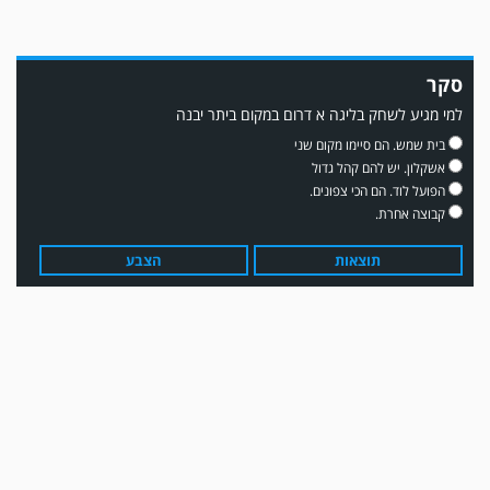
סקר
למי מגיע לשחק בליגה א דרום במקום ביתר יבנה
משחק אימון: שדרות גברה על מ.ס. דימונה 1-4.
בית שמש. הם סיימו מקום שני
אשקלון. יש להם קהל גדול
הפועל לוד. הם הכי צפונים.
קבוצה אחרת.
תוצאות
הצבע
עדכון גירסה מחכה לכם בחנות האפלקציות...נא להוריד את העדכון גירסה
ולהנות...