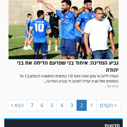
גביע המדינה: איחוד בני שפרעם הדיחה את בני
במשחק אימון שהתקיים הבוקר יום ה' ניצחה קרית מלאכי את עירוני אשדוד 5-0.
יהודה
העולה לליגה א' צפון הפכה פיגור 1:0 במחצית הראשונה לניצחון 1:2 על
הכתומים מתל אביב ועליה לסיבוב ח' בגביע המדינה....
קראו עוד...
< הקודם
1
2
3
4
5
6
7
הבא >
חדשות