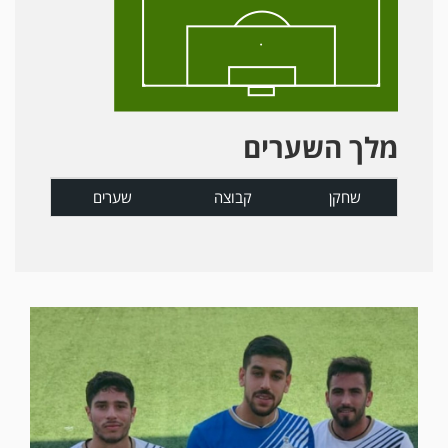
מלך השערים
שחקן
קבוצה
שערים