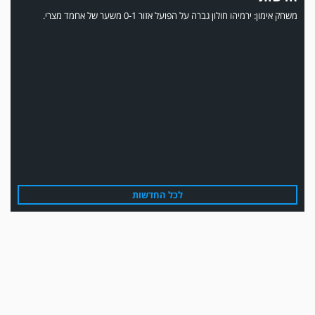
משחק אימון: ירמיהו חולון גברה על הפועל אזור 0-1 משער של אחמד מצרי.
משחק אימון: הפועל אזור והפועל מרמורק סיימו בתוצאה 0-0 .
לכל החדשות