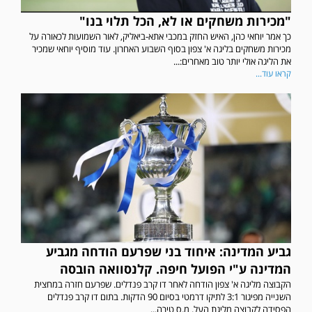
"מכירות משחקים או לא, הכל תלוי בנו"
כך אמר יוחאי כהן, האיש החזק במכבי אתא-ביאליק, לאור השמועות לכאורה על
מכירות משחקים בליגה א' צפון בסוף השבוע האחרון. עוד מוסיף יוחאי שמכיר
את הליגה אולי יותר טוב מאחרים:...
קראו עוד...
גביע המדינה: איחוד בני שפרעם הודחה מגביע
המדינה ע"י הפועל חיפה. קלנסוואה הובסה
הקבוצה מליגה א' צפון הודחה לאחר דו קרב פנדלים. שפרעם חזרה במחצית
השנייה מפיגור 3:1 לתיקו דרמטי בסיום 90 הדקות. בתום דו קרב פנדלים
הפסידה לקבוצה מליגת העל. מ.ס טירה...