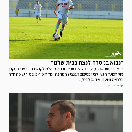
״נבוא במטרה לנצח בבית שלנו״
כך אמר עמיר אבלס, שחקנה של בית״ר נורדיה ירושלים לקראת המפגש המסקרן
מול הפועל ראשון לציון בסיבוב ז׳ בגביע המדינה. עוד הוסיף באלס: ״ יש פה חדר
הלבשה ומועדון שדואג להכל,...
קראו עוד...