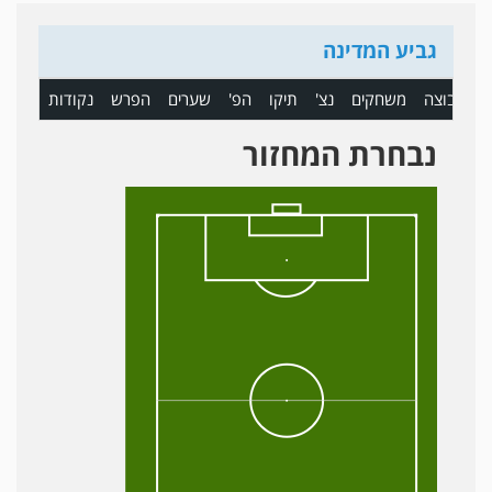
גביע המדינה
ם
קבוצה
משחקים
נצ'
תיקו
הפ'
שערים
הפרש
נקודות
נבחרת המחזור