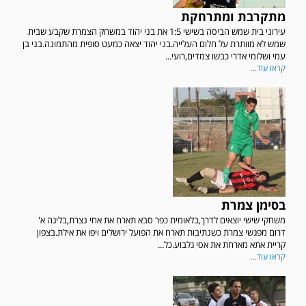
מתקרבת ומתרחקת
עירוני בית שמש הביסה בשישי 1:5 את בני יהוד במשחק הצמרת שקבע שבית
שמש לא מוותרת על חלום העלייה.בני יהוד יצאה כמעט סופית מהתמונה.בני בן
עמי ושלומי אדרי כבשו צמדים,רועי...
קראו עוד...
בסימן צמרת
משחקי שישי יוצאים לדרך,בלאומית כפר סבא תארח את אחי נצרת,בליגה א'
דרום מפגשי צמרת כשנתיבות תארח את הפועל ירושלים ויפו את אילת.בצפון
קריית אתא מארחת את אסי גלבוע.כל...
קראו עוד...