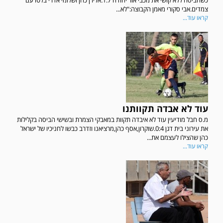
כשהביסה ללא קושי את מכבי אור יהודה 1:7.אלירן כהן ושלומי אדרי בלטו עם
צמדים.אבי סקורי מאמן הקבוצה:"לא...
קראו עוד...
עוד לא אבדה תקוותנו
מ.ס חבל מודיעין עוד לא איבדה תקוות במאבקי הצמרת ובשישי הביסה בקלילות
את עירוני בית דגן 0:4.שוקרון,אסף כהן,מרציאנו וזדרב כבשו לחניכיו של ישראל
כהן שהצילו לעצמם את...
קראו עוד...