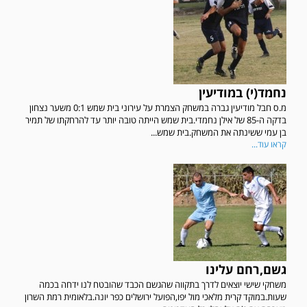
נחמד(י) במודיעין
מ.ס חבל מודיעין גברה במשחק הצמרת על עירוני בית שמש 0:1 משער נצחון
בדקה ה-85 של אילן נחמדי.בית שמש הייתה טובה יותר עד להרחקתו של תמיר
בן עמי ששינתה את המשחק.בית שמש...
קראו עוד...
גשם,רחם עלינו
משחקי שישי יוצאים לדרך בתקווה שהגשם הכבד שהובטח לנו ידחה בכמה
שעות.במוקד קרית מלאכי מול יפו,הפועל ירושלים כפר יונה.בלאומית רמת השרון