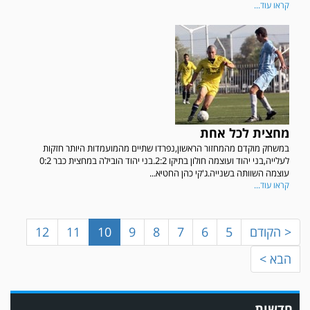
קראו עוד...
מחצית לכל אחת
במשחק מוקדם מהמחזור הראשון,נפרדו שתיים מהמועמדות היותר חזקות
במשחק אימון שהתקיים הבוקר יום ה' ניצחה קרית מלאכי את עירוני אשדוד 5-0.
לעלייה,בני יהוד ועוצמה חולון בתיקו 2:2.בני יהוד הובילה במחצית כבר 0:2
עוצמה השוותה בשנייה.ג'קי כהן החטיא...
קראו עוד...
< הקודם
5
6
7
8
9
10
11
12
הבא >
חדשות