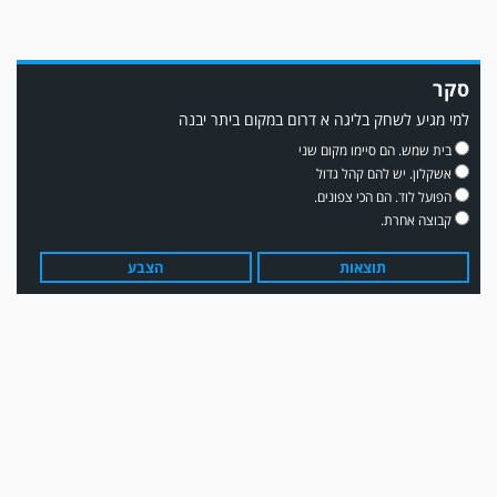
סקר
למי מגיע לשחק בליגה א דרום במקום ביתר יבנה
משחק אימון: שדרות גברה על מ.ס. דימונה 1-4.
בית שמש. הם סיימו מקום שני
אשקלון. יש להם קהל גדול
הפועל לוד. הם הכי צפונים.
קבוצה אחרת.
תוצאות
הצבע
עדכון גירסה מחכה לכם בחנות האפלקציות...נא להוריד את העדכון גירסה
ולהנות...