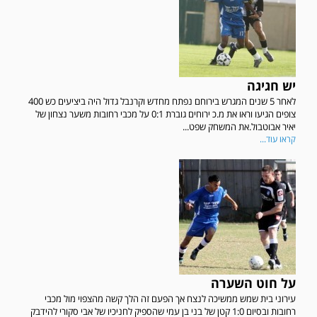
יש חגיגה
לאחר 5 שנים המגרש בירוחם נפתח מחדש וקרנבל גדול היה ביציעים כש 400
צופים הגיעו וראו את מ.כ ירוחים גוברת 0:1 על מכבי רחובות משער נצחון של
יאיר אבוטבול.את המשחק שפט...
קראו עוד...
על חוט השערה
עירוני בית שמש ממשיכה לנצח אך הפעם זה הלך קשה מהצפוי מול מכבי
רחובות ובסיום 1:0 קטן של בני בן עמי שהספיק לחניכיו של אבי סקורי להידבק