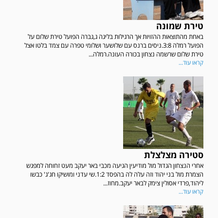
טירת שמונה
באחת מהתוצאות ההזויות אך הרגילות בליגה ג,גברה הפועל טירת שלום על
הפועל רמלה 3:8.ניסים ברנס עם שלושער ושלומי טפרה עם צמד בלטו אצל
טירת שלום שרשמה נצחון בכורה העונה.רמלה...
קראו עוד...
סטירה מצלצלת
אחרי הנצחון הגדול מול מודיעין הגיעה מכבי באר יעקב מעט זחוחה למפגש
הצמרת מול בני יהוד וזה עלה לה בהפסד 1:2.שי עדני ומושיקו חג'ג' כבשו
ליהוד,פרדי אסולין צימק לבאר יעקב.מחוז...
קראו עוד...