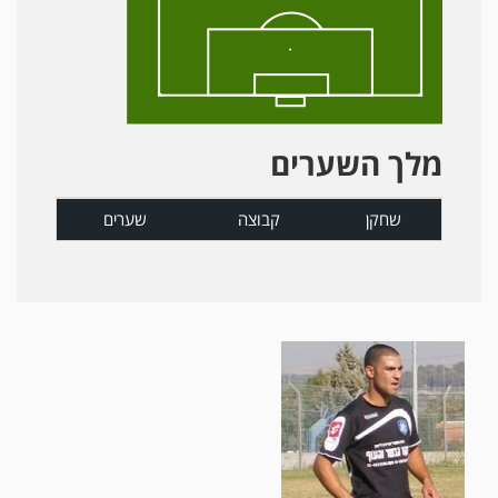
מלך השערים
שחקן
קבוצה
שערים