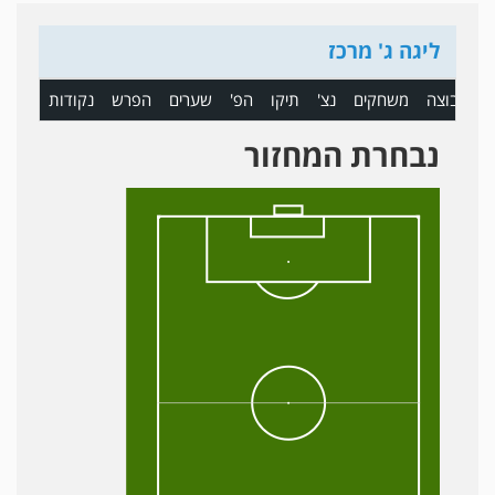
ליגה ג' מרכז
ם
קבוצה
משחקים
נצ'
תיקו
הפ'
שערים
הפרש
נקודות
נבחרת המחזור