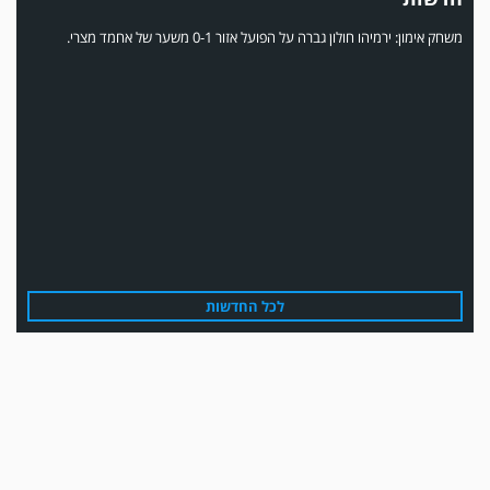
משחק אימון: ירמיהו חולון גברה על הפועל אזור 0-1 משער של אחמד מצרי.
משחק אימון: הפועל אזור והפועל מרמורק סיימו בתוצאה 0-0 .
לכל החדשות