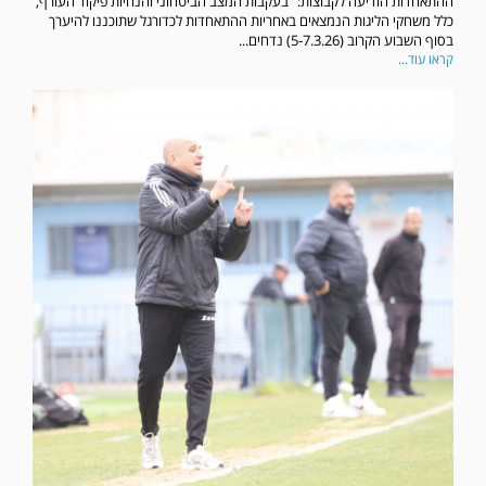
ההתאחדות הודיעה לקבוצות: "בעקבות המצב הביטחוני והנחיות פיקוד העורף,
כלל משחקי הליגות הנמצאים באחריות ההתאחדות לכדורגל שתוכננו להיערך
בסוף השבוע הקרוב (5-7.3.26) נדחים...
קראו עוד...