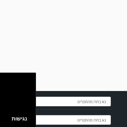
מערכת גולר מזכירה לקוראים שתגובות בלתי הולמות, אישיות או שכוללים דברי
נאצה לא יפורסמו,אנא שמרו על לשון נקייה
במשחק אימון שהתקיים הבוקר יום ה' ניצחה קרית מלאכי את עירוני אשדוד 5-0.
נגישות