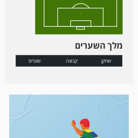
מלך השערים
שחקן
קבוצה
שערים