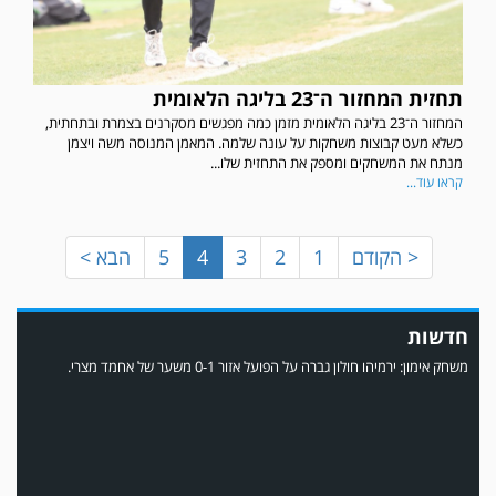
במשחק אימון שהתקיים הבוקר יום ה' ניצחה קרית מלאכי את עירוני אשדוד 5-0.
תחזית המחזור ה־23 בליגה הלאומית
המחזור ה־23 בליגה הלאומית מזמן כמה מפגשים מסקרנים בצמרת ובתחתית,
כשלא מעט קבוצות משחקות על עונה שלמה. המאמן המנוסה משה ויצמן
מנתח את המשחקים ומספק את התחזית שלו...
קראו עוד...
< הקודם
1
2
3
4
5
הבא >
חדשות
משחק אימון: ירמיהו חולון גברה על הפועל אזור 0-1 משער של אחמד מצרי.