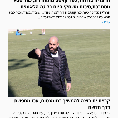
הרצליה בורחת, כפר קאסם מתעוררת, כפר סבא
מסתבכת,סיכום משחקי היום בליגה הלאומית
הרצליה מגדילה פער, כפר קאסם חוזרת לנצח, מודיעין שוברת בצורת וכפר סבא
ממשיכה להתרסק – קריית ים ועכו נפרדות ללא שערים...
קראו עוד...
קריית ים רוצה להמשיך במומנטום, עכו מחפשת
דרך חדשה
קריית ים מגיעה אחרי פתיחה חלקה עם ניצחון גדול, עכו חוזרת אחרי פגרה עם
הרבה מה להוכיח. אדהם אדיה: “הפגרה עשתה לנו טוב אנחנו מאמינים שניקח