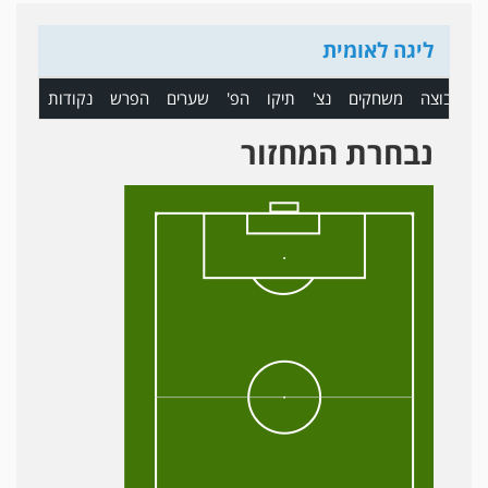
ליגה לאומית
ם
קבוצה
משחקים
נצ'
תיקו
הפ'
שערים
הפרש
נקודות
נבחרת המחזור