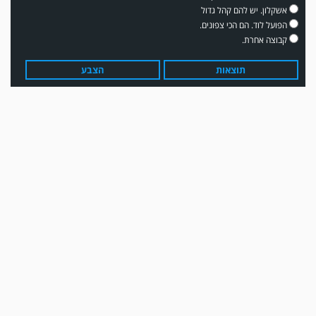
אשקלון. יש להם קהל גדול
הפועל לוד. הם הכי צפונים.
קבוצה אחרת.
תוצאות
הצבע
עדכון גירסה מחכה לכם בחנות האפלקציות...נא להוריד את העדכון גירסה
ולהנות...