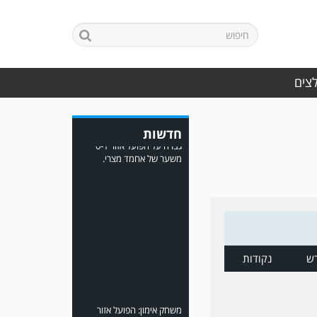
משחק אימון: ירמיהו חולון
גברה על הפועל אזור 0-1
לצים
משער של אחמד מצרי.
חדשות
משחק אימון: הפועל אזור
והפועל מרמורק סיימו
ש
נקודות
בתוצאה 0-0 .