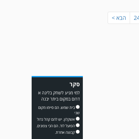
מור
2
הבא >
משחק אימון: שדרות גברה על
מ.ס. דימונה 1-4.
סקר
למי מגיע לשחק בליגה א
דרום במקום ביתר יבנה
בית שמש. הם סיימו מקום
שני
אשקלון. יש להם קהל גדול
הפועל לוד. הם הכי צפונים.
קבוצה אחרת.
עדכון גירסה מחכה לכם