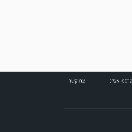
משחק אימון: ירמיהו חולון
גברה על הפועל אזור 0-1
משער של אחמד מצרי.
רסמו אצלנו
צרו קשר