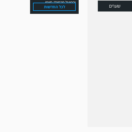
שערים
לכל החדשות
משחק אימון: שמשון ת"א
גברה על קרית מלאכי 0-2.
משחק אימון: מכבי יבנה גברה
על ביתר נורדיה 1-4. כבש
למכבי ׳צבי׳ יבנה : ▫️ מיקו ממן
▫️אליאור משלי ▫️גול עצמי ▫️קובי