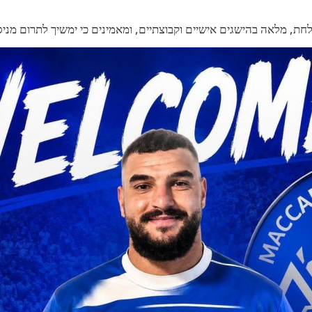
חת, מלאה בהישגים אישיים וקבוצתיים, ומאמינים כי ימשיך לתרום מניסי