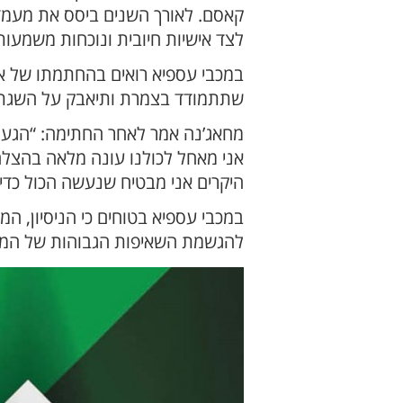
קאסם. לאורך השנים ביסס את מעמדו
לצד אישיות חיובית ונוכחות משמעו
במכבי עספיא רואים בהחתמתו של אב
שתתמודד בצמרת ותיאבק על השגת י
מחאג’נה אמר לאחר החתימה: “הגעתי
אני מאחל לכולנו עונה מלאה בהצלח
היקרים אני מבטיח שנעשה הכול כדי 
במכבי עספיא בטוחים כי הניסיון, ה
להגשמת השאיפות הגבוהות של המו