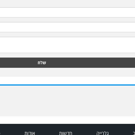
שלח
ב
גלרייה
חדשות
אודות
פ