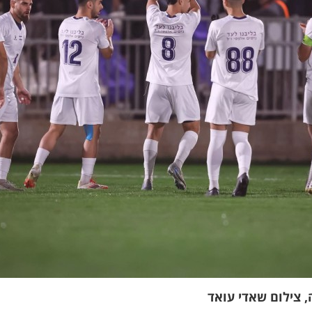
 צילום שאדי עואד