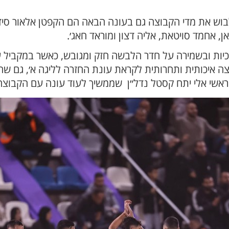
בוש את מדי הקבוצה גם בעונה הבאה הם הקפטן אלאור סידר
באן, אחמד סויטאת, אליה דצון ומוראד חאג׳.
יות ובשמירה על חדר הלבשה חזק ומגובש, כאשר במקביל עו
איכותית ותחרותית לקראת עונת החזרה לליגה א׳, גם שהע
אשי אלי יתח קסטל נדל״ן שממשיך לעוד עונה עם הקבוצ