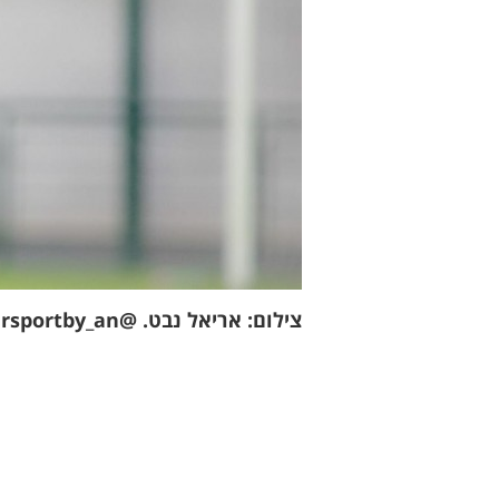
צילום: אריאל נבט. @shuttersportby_an. שמעון אלקבץ מבוקש בליגה