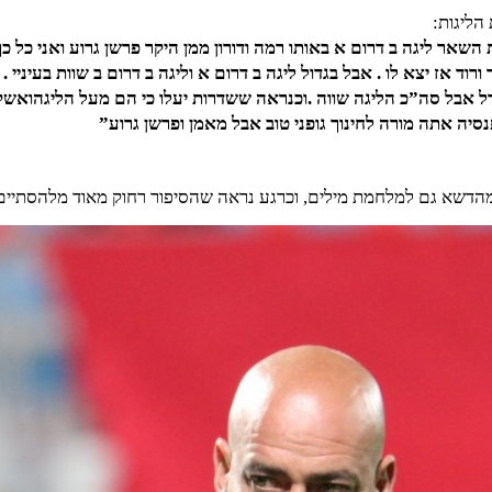
הליגות:
יגה ב דרום ב זה ליגה של 5 קבוצות השאר ליגה ב דרום א באותו רמה ודורון ממן היקר פרשן גר
דל אבל סה”כ הליגה שווה .וכנראה ששדרות יעלו כי הם מעל הליגהואש
נסיה אתה מורה לחינוך גופני טוב אבל מאמן ופרשן גרוע”
 מהדשא גם למלחמת מילים, וכרגע נראה שהסיפור רחוק מאוד מלהסתיים