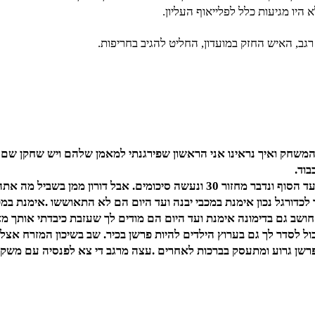
 היו מגיעות כלל לפלייאוף העליון.
רגב, האיש החזק במועדון, החליט להגיב בחריפות.
ת המשחק ואיך נראינו אני הראשון שפירגנתי למאמן שלהם ויש שחקן שם 
בוד.
ר מחזור 30 ונעשה סיכומים.
י חושב גם בדימונה אימנת ועד היום הם מודים לך שעזבת כיבדתי אותך 
??? יש מקום פנוי בערוץ 14 ואני יכול לסדר לך גם בערוץ הילדים להיות פרשן בכיר. שב בש
שן גרוע ומתעסק בברכות לאחרים .עצה מרגב די צא לפנסיה עם משק