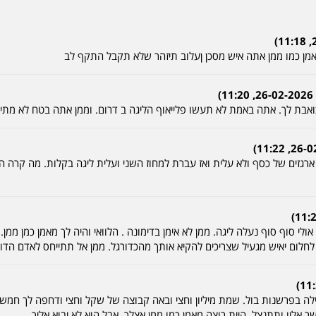
מאמן כמו ממן אתה איש מסכן ןעלוב תיזהר שלא תקבל התקף לב
אבת לך. אתה באמת לא תעשו פלייאוף הליגה ב דרום. וממן אתה בטח לא מתיי
זים של כסף ולא עלית ואז עברת למחוז השני ועלית ליגה בקלות. מה קרה הזי
ו אולי סוף סוף נעלה ליגה. ממן לא אימן בדימונה . הלוואי והיה לך מאמן כמן מ
חלום יאיש מגעיל שצריכים להקיא אותך מהכדורגל. ממן אל תתייחס לאדם הדו
מילה בפרשנות בול. שמת מיליון וחצי ובאה קבוצה של שקל וחצי ודחפה לך חמש. הל
 אליו ותתנצל. היית רוצה מאמן כמו ממן אצלך. אבל הוא לא יבוא אליך