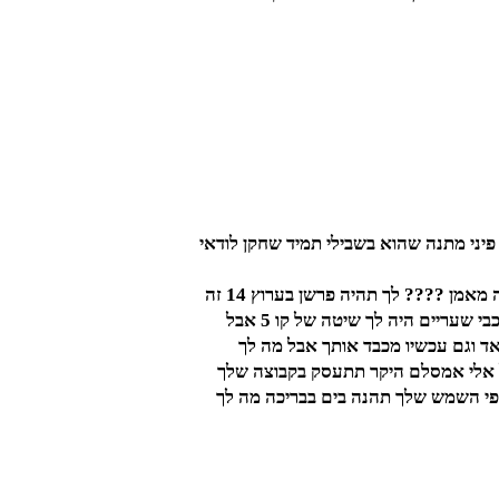
פיני מתנה שהוא בשבילי תמיד שחקן לודאי
אבל דורון ממן בשביל מה אתה מאמן ???? לך תהיה פרשן בערוץ 14 זה
מתאים לך תעזוב את האימון אתה לא קשור לכדורגל נכון אימנת במכבי יבנה ועד היום הם לא התאוששו .אימנת במכבי שעריים היה לך שיטה של קו 5 אבל
מאד וגם עכשיו מכבד אותך אבל מה לך
יכון המזרח אצל אלי אמסלם היקר תתעסק בקבוצה שלך
פי השמש שלך תהנה בים בבריכה מה לך