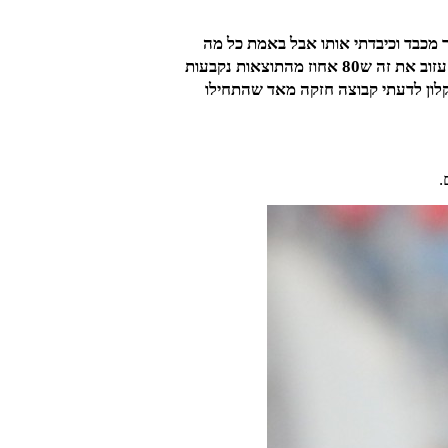
וע ואני כל כך מכבד וכיבדתי אותו אבל באמת כל מה
שרשם אין לו מושג בכלום כנראה שתה כדור ורוד אז יצא לו . אבל בגדול ליגה ב דרום א וליגה ב דרום ב שוות בעיניי . עזוב את זה ש80 אחוז מהתוצאות נקבעות
קלון לדעתי קבוצה חזקה מאד שהתחילו
.