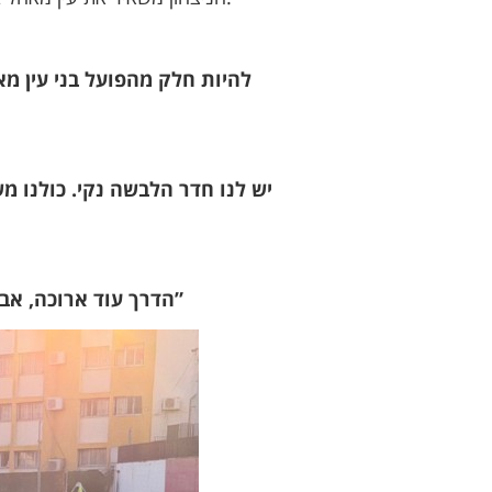
“הדרך עוד ארוכה, אבל אני מאמין שנעלה בסוף העונה. נמשיך לעבוד קשה, להישאר צנועים ולתת הכול על המגרש”