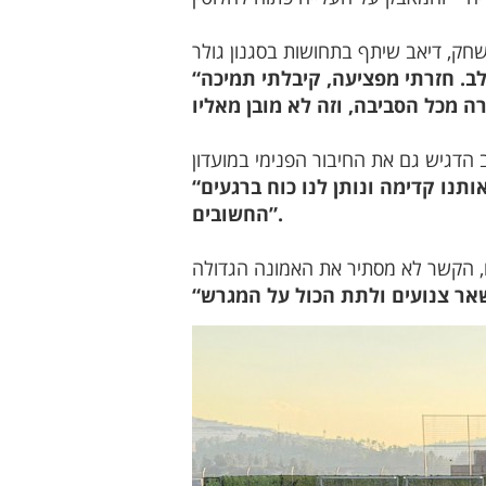
“להיות חלק מהפועל בני עין מאהל, עם האווירה והקהל שיש כאן – זה מרגש ומחמם את הלב. חזרתי מפציעה, קיבלתי תמיכה
“יש לנו חדר הלבשה נקי. כולנו משפחה אחת – השחקנים, המאמן וההנהלה. זה מה שמוביל אותנו קדימה ונותן לנו כוח ברגעים
החשובים”.