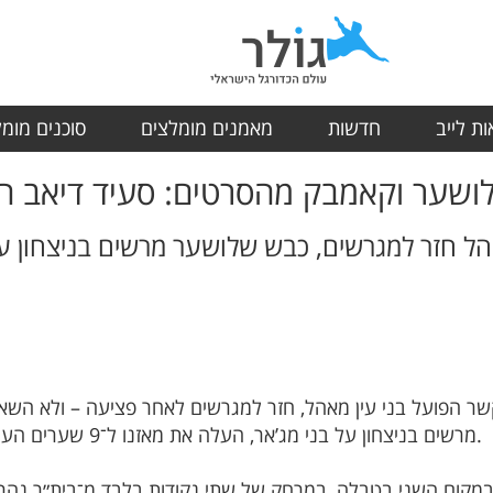
ת לייב
חדשות
מאמנים מומלצים
סוכנים מומ
ושער וקאמבק מהסרטים: סעיד דיאב חוז
הל חזר למגרשים, כבש שלושער מרשים בניצחון על
שר הפועל בני עין מאהל, חזר למגרשים לאחר פציעה – ולא השא
מרשים בניצחון על בני מג’אר, העלה את מאזנו ל־9 שערים העונה, והמשיך להוביל את קבוצתו בצמרת.