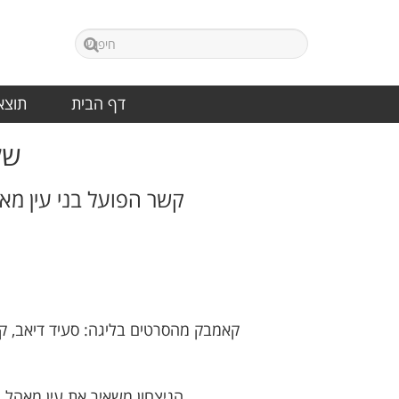
דף הבית
תוצאו
של
קשר הפועל בני עין מא
קאמבק מהסרטים בליגה: סעיד דיאב, ק
הניצחון משאיר את עין מאהל במקום השני בטבלה, במרחק של שתי נקודות בלבד מ־בית״ר נהריה – והמאבק על העלייה פתוח לחלוטין.