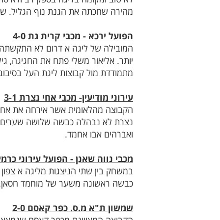
מהירה שחכתה את הגנת נוף הגליל. שח
הפועל ירכא - מכבי קרית גת 4-0
המובילה של ליגה א דרום לא התקשתה 
יותר. אליאור משלי פתח את החגיגה, ג
מתמודדת מול קבוצות ליגת העל בסיבו
עירוני מודיעין- מכבי אחי נצרת 3-1
הקבוצה מהלאומית אשר אירחה את אחי 
נצרת לא נבהלה כבשה שלושה שערים והד
ואברהים אבו אחמד.
מכבי נווה שאנן - הפועל עירוני כרמיאל 
במשחק בין שתי הניצגות מליגה א צפון
כבשה ראשונה משער של מוחמד חסאן. אל
שמשון ת"א מ.ס. כפר קאסם 2-0