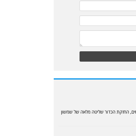
גולר הקלוקלת , שמשון היתה עליונה במשך כל המשחק והחמיצה 3-4 גולים בטוחים, החזקת הכדור שליטה מלאה של שמשון