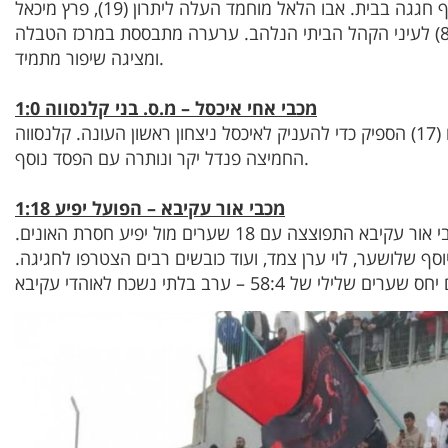
לאחר תקופה לא פשוטה, ערערה סוף־סוף חגגה בבית. אבו הלאל מוחמד העלה ליתרון (19), פרץ מיכאל
איזן השווה (70), אך מרעי עמרו הכריע (86) לעיני הקהל הביתי הנלהב. ערערה מתבססת במרכז הטבלה
ומציגה שיפור מתמיד.
מכבי אחי איכסל – מ.ס. בני קלנסווה 1:0
שער מוקדם של שהואן עבד אלחכים (17) הספיק כדי להעניק לאיכסל ניצחון ראשון העונה. קלנסווה
החמיצה פנדל יקר ונותרה עם הפסד נוסף.
מכבי אור עקיבא – הפועל יפיע 1:18
תוצאה נדירה ביותר בכדורגל הישראלי. מכבי אור עקיבא התפוצצה עם 18 שערים מול יפיע חסרת האונים.
וסף שלושער, לוי ערן צמד, ועוד כובשים רבים הצטרפו לחגיגה.