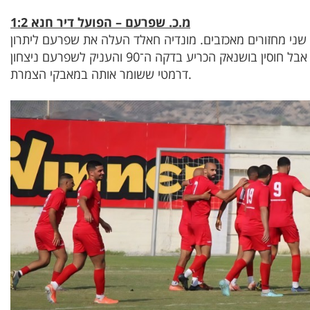
מ.כ. שפרעם – הפועל דיר חנא 1:2
שני מחזורים מאכזבים. מונדיה חאלד העלה את שפרעם ליתרון
(43), דיר חנא השוותה (65, זוחי מוחמד), אבל חוסין בושנאק הכריע בדקה ה־90 והעניק לשפרעם ניצחון
דרמטי ששומר אותה במאבקי הצמרת.