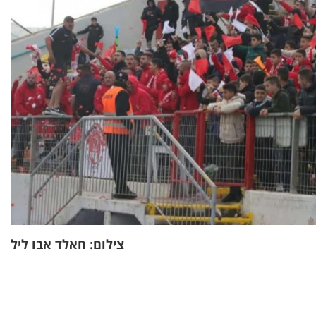
צילום: חאלד אבו ליל