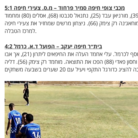
מכבי צופי חיפה סמיר פרחוד – מ.ס. צעירי חיפה 5:1
הדרבי החיפאי היה חד־צדדי. סהלה (8, 39), מורניאן עבד (25), נתנאל סנבטו (68), אסלים (80) ומחמוד
סולימאן (85) כבשו לצעירי חיפה, מוחמד מוחאג׳נה רק צימק (66). ניצחון מרשים שמחזיר את צעירי חיפה
למרכז הטבלה.
בית״ר חיפה יעקב – הפועל ד.א. כרמל 4:2
עוד משחק עתיר שערים עם ניצחון חוץ נוסף לכרמל. עלי אחמד העלה את החיפאים ליתרון (21), אך אבו
רוקון חסיב עם שלושער (16, 37, 62) וחסון פאדי (88) הפכו את התוצאה. מוחמד רק צימק (56). דליה