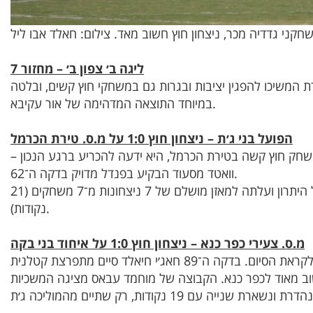
חקני גדדיה מכר, ניצחון חוץ חשוב מאד. צילום: חאלד אבו ליל
ליגה ב׳ צפון ב׳ – מחזור 7
 המשיכו להפגין יציבות ובגרות גם במשחקי חוץ קשים, ובלטה
במיוחד התוצאה המדהימה של אור עקיבא.
הפועל בני ג׳ת – ניצחון חוץ 1:0 על מ.ס. טירת הכרמל
חק חוץ קשה בטירת הכרמל, היא ידעה להכריע ברגע הנכון –
וואטד מסעוד הבקיע בפנדל מדויק בדקה ה־62.
הקבוצה של מוסא עראידה שמרה על היתרון ועלתה למאזן מושלם של 7 ניצחונות מ־7 משחקים (21
נקודות).
מ.ס. צעירי כפר כנא – ניצחון חוץ 1:0 על איחוד בני בקה
משחק עיקש בבקה אל־גרביה הוכרע רק לקראת הסיום. בדקה ה־89 חאג׳י חיאלד סיים מתפרצת קטלנית
יטה מדויקת לרשת וקבע 0:1 חשוב מאוד לכפר כנא. הקבוצה של מוחמד עבאס מציגה המשכיות