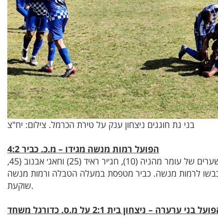
בני גת חוגגים ניצחון ענק על טירת הכרמל. צילום: יח"צ
הפועל רמות מנשה מגידו – מ.כ. כביר 4:2
כביר רשמה ניצחון חוץ חשוב נוסף בזכות שערים של עומר מהניה (10), חג׳יר ראיד (25) וחאג׳ אבנוב (45,
. רונקי יוני (15) וליאלי מליחי (92) כבשו לרמות מנשה. כביר מטפסת במעלה הטבלה ורמות מנשה
שוקעת.
ועל בני ערערה – ניצחון בית 2:1 על מ.ס. כדורגל משחד