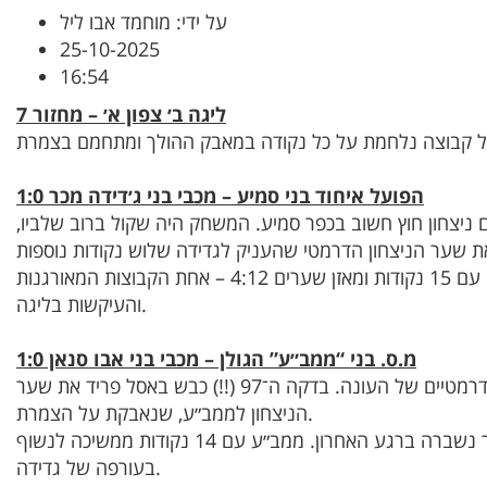
על ידי: מוחמד אבו ליל
25-10-2025
16:54
ליגה ב׳ צפון א׳ – מחזור 7
הפועל איחוד בני סמיע – מכבי בני ג׳דידה מכר 1:0
 ניצחון חוץ חשוב בכפר סמיע. המשחק היה שקול ברוב שלביו,
מד כבש את שער הניצחון הדרמטי שהעניק לגדידה שלוש נקודות נוספות
ושמירה על המקום הראשון. גדידה עם 15 נקודות ומאזן שערים 4:12 – אחת הקבוצות המאורגנות
והעיקשות בליגה.
מ.ס. בני “ממב״ע” הגולן – מכבי בני אבו סנאן 1:0
בבוקעתא נרשם אחד מסיומי המשחקים הדרמטיים של העונה. בדקה ה־97 (!!) כבש באסל פריד את שער
הניצחון לממב״ע, שנאבקת על הצמרת.
אבו סנאן הציגה משחק הגנה מצוין, אך נשברה ברגע האחרון. ממב״ע עם 14 נקודות ממשיכה לנשוף
בעורפה של גדידה.