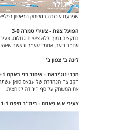
שפרעם איכזבה במשחק הראשון בפלייאוף
הפועל צפת - צעירי טמרה 3-0
בתקציב נמוך וללא ציפיות גדולות, צע
אחמד דיאב, אחמד עאמר ובאשר שאהין. 
ליגה ב' צפון ב'
מכבי נוג'ידאת - איחוד בני באקה 0-1
הקבוצה הנהדרת של עבאס סואן עשתה צ
את המשחק על סף הירידה למחצית.
צעירי א.א פאחם - בית''ר חיפה 1-1