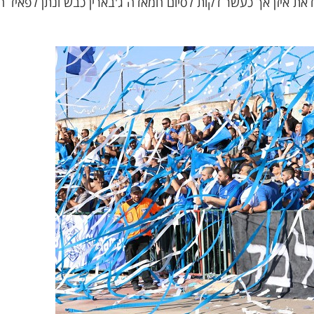
את איזן אך כעשר דקות לסיום חמאדה ג'בארין כבש ונתן לפאיד ח