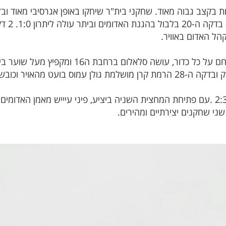
מהאדומים
בדקה ה43 בית"ר צימקו את התוצאה ל2:3 .עם פתיחת המחצית השניה ביציע, פיני עיייש מאמ
י שחקנים יצירתיים ומהירים.