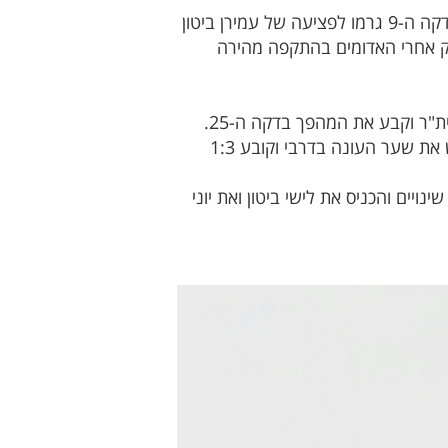
המשחק נפתח כששתי הקבוצות משחקות בקצב גבוה מאוד. שחקני בית"ר שיחקו באופן אגרסיבי מאוד ובדקה ה-9 גרמו לפציעה של עמירן ביטון
 וכתוצאה מכך שבר את האף. בדקה ה-20 בלבול בהגנת האדומים וביתר עולה ליתרון 1:0. 2 דק אחרי האדומים בהתקפה מהירה
לא עוברות עוד 2 דקות ושימי ביטון שנלחם על כל כדור, עושה סלאלום ברחבת ה16 ומקפיץ מעל שוער בית"ר וקבע את המהפך בדקה ה-25.
בשלב זה, האדומים השתלטו על המשחק ובדקה ה-28 הרמת קרן מושלמת גולן עמוס בועט מהאויר וכובש את שער העונה בדרבי וקובע 1:3
ן האדומים שינויים והכניס את לישי ביטון ואת יוני