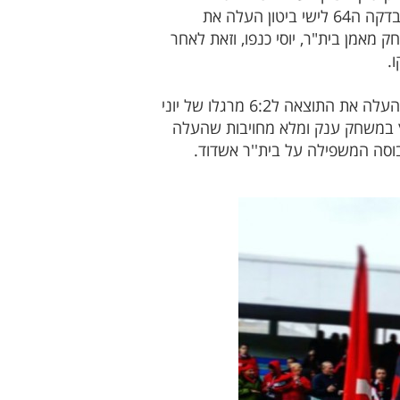
אחראי כמעט לכל מהלך מוצלח במשחק העלה את האדומים ל2:4 ויצא לריצת חגיגות עם הקהל האדום. בדקה ה64 לישי ביטון העלה את
ים בקצב המהיר של האדומים. בדקה ה72 של המשחק הורחק מאמן בית"ר, יוסי כנפו, וזאת לאחר
.
אכן בדקה ה-77, ביצע שחקן בית''ר עבירה אגרסיבית ומסוכנת מאוד ברחבה ופנדל לזכות האדומים שבא והעלה את התוצאה ל6:2 מרגלו של יוני
רץ במשחק ענק ומלא מחויבות שהעלה
ם את התבוסה המשפילה על בית''ר אשדוד.