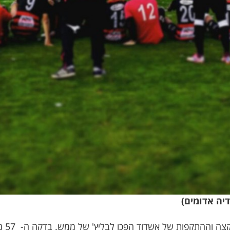
יה אדומים)
המשחק