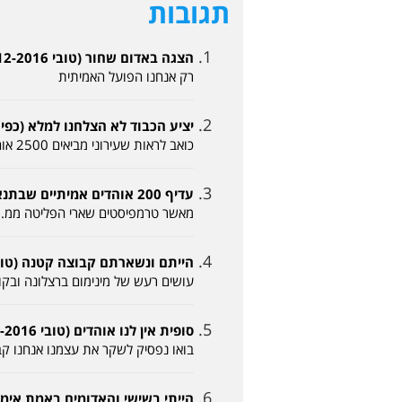
תגובות
הצגה באדום שחור (טובי 04-12-2016, 12:31)
רק אנחנו הפועל האמיתית
יציע הכבוד לא הצלחנו למלא (כפיר א 04-12-2016, 7
כואב לראות שעירוני מביאים 2500 אוהדים ואנחנו לא ממלאים יציע של 200
עדיף 200 אוהדים אמיתיים שבתנאי מזג האוויר הקשה באו (אבי 04-12-2016, 15:35)
מאשר טרמפיסטים שארי הפליטה ממ.ס
הייתם ונשארתם קבוצה קטנה (טוטי 04-12-2016, :02
עושים רעש של מינימום ברצלונה ובקו
סופית אין לנו אוהדים (טובי 04-12-2016, 17:05)
בואו נפסיק לשקר את עצמנו אנחנו קבוצה בליגה ג עם פחו
הייתי בשישי והאדומים באמת אימפריה (אלון 2016