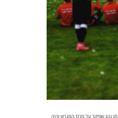
 של האדומים השתנה מקצה לקצה וההתקפות של אשדוד הפכו לבליץ' של ממש. בדקה ה- 57 נתן גנון שפיקד על מרכז המגרש והיה