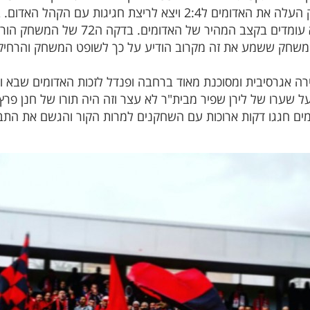
האדומים ל2:5 ונראה ששחקני ביתר לא עומד
המשחק ששמע את זה מקרוב הודיע על כך לשופט המשחק והרחיקו
ל שערו של לירן שפיר מבית"ר לא עצר וזה היה תורו של חנן פ
יום שחקני האדומים חגגו דקות ארוכות עם השחקנים למרות הקור והגש