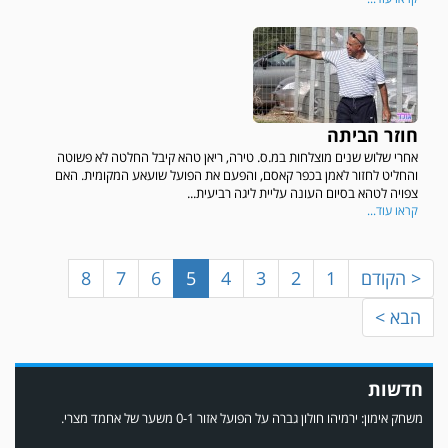
חוזר הביתה
אחרי שלוש שנים מוצלחות במ.ס. טירה, ריאן טהא קיבל החלטה לא פשוטה
במשחק אימון שהתקיים הבוקר יום ה' ניצחה קרית מלאכי את עירוני אשדוד 5-0.
והחליט לחזור לאמן בכפר קאסם, והפעם את הפועל שועאע המקומית. האם
צפויה לטהא בסיום העונה עליית ליגה רביעית...
קראו עוד...
< הקודם
1
2
3
4
5
6
7
8
הבא >
חדשות
משחק אימון: ירמיהו חולון גברה על הפועל אזור 0-1 משער של אחמד מצרי.