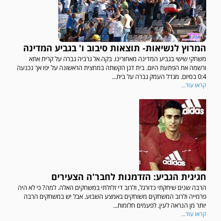
המרוץ לנשיאות- תוצאות סיבוב ו' בגביע המדינה
משחקי שישי בגביע המדינה מאחורינו. בקה אל גרביה גברה על קרית אתא
ורשמה את הפתעת היום. בית דגן הקשתה במחצית הראשונה על יפו אך נכנעה
0:4 בסיום. מגדל העמק גברה על בית...
קראו עוד...
חגיגית הגביע: הזדמנות לחבר'ה הצעירים
הרבה שנים שיחקתי כדורגל, ולרוב די זלזלתי במשחקים האלה. למה? כי לא היה
פרמייה ולרוב המשחקים משוחקים באמצע השבוע. אבל יש במשחקים הרבה
יותר מן הנראה לעין. לפעמים חלומות...
קראו עוד...