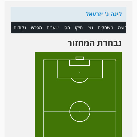
ליגה ג' יזרעאל
ם
קבוצה
משחקים
נצ'
תיקו
הפ'
שערים
הפרש
נקודות
נבחרת המחזור