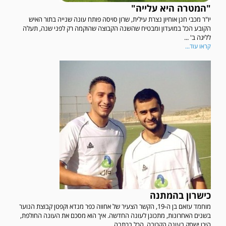
"המטרה היא עלייה"
יו"ר מכבי חנן אוחיון נצרת עילית, שרון סויסה פותח עונה שנייה בתור האיש
הקובע הכל במועדון ומבטיח שהשנה הקבוצה שהוקמה רק לפני שנה, תעלה
לליגה ב' ...
קראו עוד...
כישרון בהמתנה
מוחמד עזאם בן ה-19, הקשר הצעיר של אחווה כפר מנדא וקפטן קבוצת הנוער
בשנים האחרונות, מתכונן לעונה החדשה. איך הוא מסכם את העונה החולפת,
היכן ישחק בעונה הקרובה, הכל בכתבה...