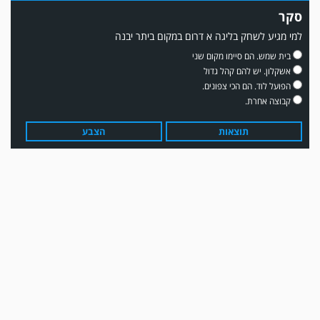
סקר
למי מגיע לשחק בליגה א דרום במקום ביתר יבנה
משחק אימון: שדרות גברה על מ.ס. דימונה 1-4.
בית שמש. הם סיימו מקום שני
אשקלון. יש להם קהל גדול
הפועל לוד. הם הכי צפונים.
קבוצה אחרת.
תוצאות
הצבע
עדכון גירסה מחכה לכם בחנות האפלקציות...נא להוריד את העדכון גירסה
ולהנות...