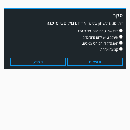
סקר
משחק אימון: מכבי יבנה גברה על ביתר נורדיה 1-4. כבש למכבי ׳צבי׳ יבנה : ▫️ מיקו
ממן ▫️אליאור משלי ▫️גול עצמי ▫️קובי מור
למי מגיע לשחק בליגה א דרום במקום ביתר יבנה
בית שמש. הם סיימו מקום שני
אשקלון. יש להם קהל גדול
הפועל לוד. הם הכי צפונים.
קבוצה אחרת.
תוצאות
הצבע
משחק אימון: שדרות גברה על מ.ס. דימונה 1-4.