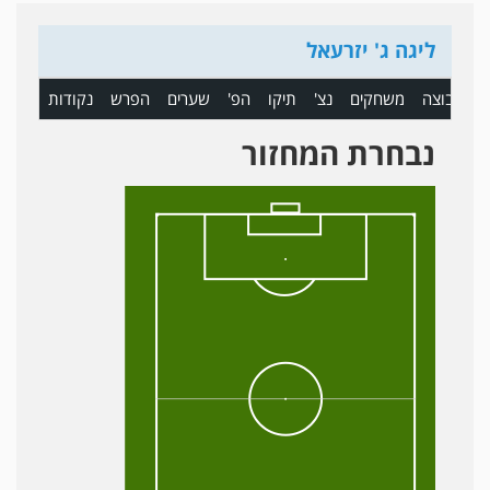
ליגה ג' יזרעאל
ם
קבוצה
משחקים
נצ'
תיקו
הפ'
שערים
הפרש
נקודות
נבחרת המחזור