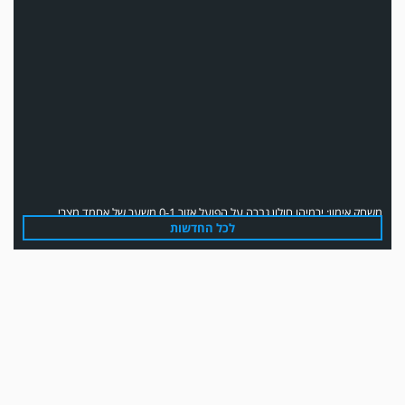
משחק אימון: ירמיהו חולון גברה על הפועל אזור 0-1 משער של אחמד מצרי.
לכל החדשות