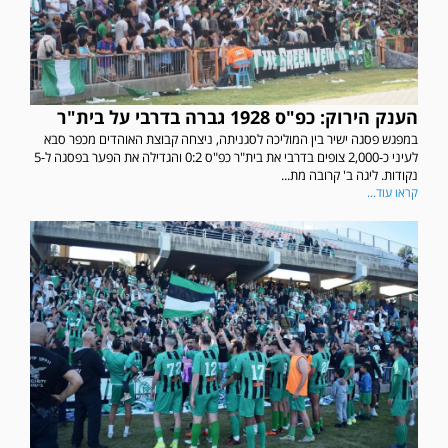
הענק הירוק: כפ"ס 1928 גברה בדרבי על בית"ר
במפגש פסגה ישיר בין המוליכה לסגניתה, ניצחה קבוצת האוהדים מכפר סבא
לעיני כ-2,000 צופים בדרבי את בית"ר כפ"ס 0:2 והגדילה את הפער בפסגה ל-5
נקודות. ליגה ב' קרובה מת...
קראו עוד...