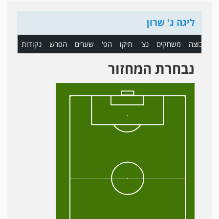
ליגה ג' שרון
ם
קבוצה
משחקים
נצ'
תיקו
הפ'
שערים
הפרש
נקודות
נבחרת המחזור