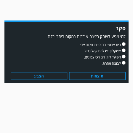
סקר
למי מגיע לשחק בליגה א דרום במקום ביתר יבנה
משחק אימון: שדרות גברה על מ.ס. דימונה 1-4.
בית שמש. הם סיימו מקום שני
אשקלון. יש להם קהל גדול
הפועל לוד. הם הכי צפונים.
קבוצה אחרת.
תוצאות
הצבע
עדכון גירסה מחכה לכם בחנות האפלקציות...נא להוריד את העדכון גירסה
ולהנות...