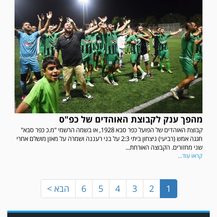
במשחק אימון שהתקיים הבוקר יום ה' ניצחה קרית מלאכי את עירוני אשדוד 5-0.
מהפך ענק לקבוצת האוהדים של כפ"ס
קבוצת האוהדים של הפועל כפר סבא 1928, או בשמה הרשמי "מ.כ כפר סבא"
חגגה אמש (רביעי) ניצחון ביתי 2:3 על בני רעננה ושמרה על מאזן מושלם אחרי
שני מחזורים. הקבוצה האורחת...
קראו עוד...
1
2
3
4
5
6
הבא >