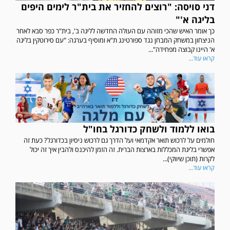
דני סויסה: "רוצים להחזיר את בית"ר לימים היפים
בליגה א'"
כך אומר האיש שהכי מזוהה עם העולה החדשה לליגה ב', בית"ר כפר סבא לאחר
הניצחון במשחק המבחן נגד ספורטינג ת"א ומוסיף בערגה: "עם סירוטקין בליגה
א' היינו קבוצה מפחידה"...
קראו עוד...
בואו ללמוד ולשחק כדורגל בחו"ל
חולמים על לרכוש תואר אקדמאי ועל הדרך גם לרכוש ניסיון בכדורגל? כעת זה
אפשרי בליגת המכללות בארצות הברית. זה הזמן להיכנס ולהבין איך זה יכול
לקרות (תוכן שיווקי)...
קראו עוד...