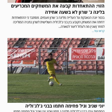
הזוי: ההתאחדות קבעה את המשחקים המכריעים
בליגה ג' שרון לא בשעה אחידה
בכפר יונה הנאבקת על העלייה מליגה ג' שרון זועמים. מסתבר כי ההתאחדות
דחתה את המשחק הקובע בין בני ג'לג'וליה השלישית לשרון נתניה המוליכה
למחר (שני) מה לעלול ליצור לכאורה...
קראו עוד...
יוני שגיב וגיל פחימה חתמו בבני ג'לג'וליה
החתמות ענק בבני ג'לג'וליה מליגה ג מחוז שרון: יוני שגיב וגיל פחימה חתמו