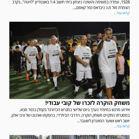
1928, עמדה במשימה והשיגה ניצחון ביתי חשוב 1:4 באצטדיון "לויטה", בקרב
הצמרת מול מ.כ ניבראס כפר קאסם,...
קראו עוד...
משחק הוקרה לזכרו של קובי עבודי!
אירוע מרגש במיוחד נערך ביום שלישי במגרש הכדורגל בקפלן בכפר סבא,
במסגרתו התקיים משחק הוקרה, הדרבי הבית"רי, בהפקתו וארגונו של ציבי אלון,
יושב ראש ושוער המועדון לשעבר...
קראו עוד...