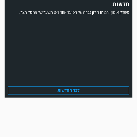
חדשות
משחק אימון: ירמיהו חולון גברה על הפועל אזור 0-1 משער של אחמד מצרי.
משחק אימון: הפועל אזור והפועל מרמורק סיימו בתוצאה 0-0 .
לכל החדשות