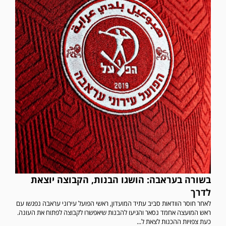
בשורה בעראבה: הושגו הבנות, הקבוצה יוצאת
לדרך
לאחר חוסר הוודאות סביב עתיד המועדון, ראשי הפועל עירוני עראבה נפגשו עם
ראש המועצה אחמד נסאר והגיעו להבנות שיאפשרו לקבוצה לפתוח את העונה.
כעת צפויות ההכנות לצאת ל...