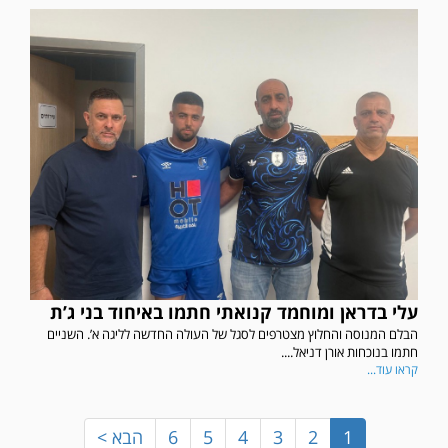
במשחק אימון שהתקיים הבוקר יום ה' ניצחה קרית מלאכי את עירוני אשדוד 5-0.
עלי בדראן ומוחמד קנואתי חתמו באיחוד בני ג’ת
הבלם המנוסה והחלוץ מצטרפים לסגל של העולה החדשה לליגה א’. השניים
חתמו בנוכחות אורן דניאל....
קראו עוד...
1
2
3
4
5
6
הבא >
משחק אימון: ירמיהו חולון גברה על הפועל אזור 0-1 משער של אחמד מצרי.