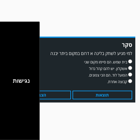
משחק אימון: שדרות גברה על מ.ס. דימונה 1-4.
סקר
למי מגיע לשחק בליגה א דרום במקום ביתר יבנה
בית שמש. הם סיימו מקום שני
אשקלון. יש להם קהל גדול
הפועל לוד. הם הכי צפונים.
נגישות
קבוצה אחרת.
תוצאות
הצבע
עדכון גירסה מחכה לכם בחנות האפלקציות...נא להוריד את העדכון גירסה
ולהנות...