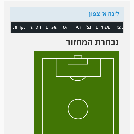
ליגה א' צפון
ם
קבוצה
משחקים
נצ'
תיקו
הפ'
שערים
הפרש
נקודות
נבחרת המחזור