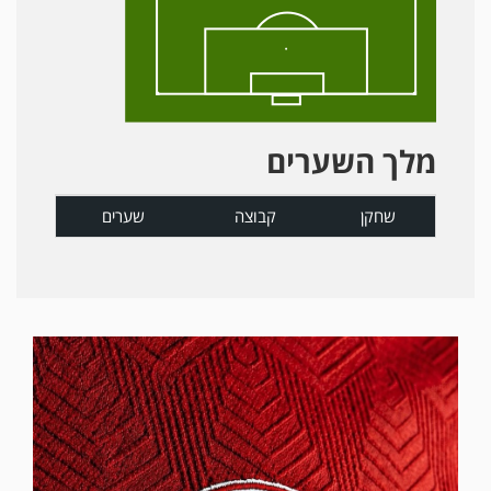
מלך השערים
שחקן
קבוצה
שערים