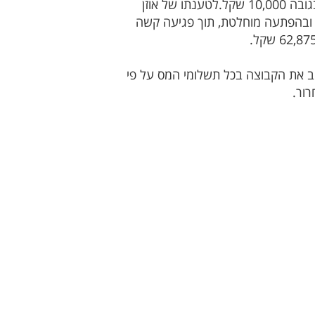
על הסכם לפיו היה אמור להשתכר 5000 שקל בחודש, וכן לקבל מענק עלייה בגובה 10,000 שקל.לטענתו של אוזן
ין ובהפתעה מוחלטת, תוך פגיעה קשה
חייב על פי החוק, דרשו לחייב את הקבוצה בכל תשלומי המס על פי
ור.