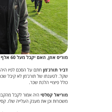
מוריס אוזן, האם יקבל מעל 60 אלף ש"ח? (צילום:חגאג רחאל)
דביר תורג'מן
כולל פיצויי הלנת שכר.
מוריאל קסלסי
משכורות וכן את מענק העלייה שלו. קסלסי העמיד את תביעתו 