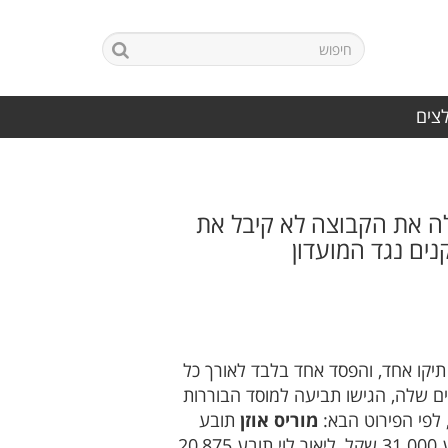
לצים
לה את הקבוצה לא קיבל את
ים נגד המועדון
יגה ג' מחוז יזרעאל והעפילה לליגה ב', עם מאזן מדהים של 28 ניצחונות, תיקו אחד, והפסד אחד בלבד לאורך כל
ם שלה, הגישו תביעה למוסד הבוררות
מוריס אוזן
תובע
תובע 31.000 שקל, ליאור לוי תובע 20,875