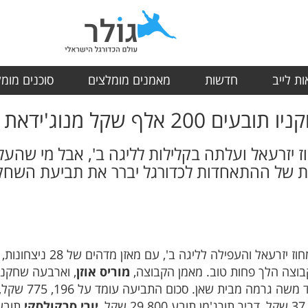
ת לייב
חדשות
מאמנים מומלצים
סוכנים מומ
2 אלף שקל מנוג'ידאת
ז יזרעאל ועלתה בקלילות לליגה ב', אבל מי שהע
ות של ההתאחדות לכדורגל יברר את תביעת השחקנ
הפועל בני נוג'ידאת דרסה את ל
בוצה הלך פחות טוב. מאמן הקבוצה,
מוריס אוזן
, וארבעה שחקני
ת שאן. סכום התביעה עומד על 196, 775 שקל, לפי הפירוט הבא:
יורי סרקולסקי