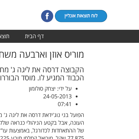
דף הבית
תוצאו
מוריס אוזן וארבעה משחקניו תובעים 00
הקבוצה דרסה את ליגה ג' מחו
הכבוד המגיע לו. מוסד הבורר
על ידי: יצחק סולומון
24-05-2013
07:41
העונה, אבל בקטע הניהולי כנראה שלק
של ההתאחדות לכדורגל, באמצעות עו"ד משה גרמה מבי
77,875 שקל, מוריאל קסלסי תובע 37,225 שקל, דביר תורג'מן תובע 29.800 שקל,