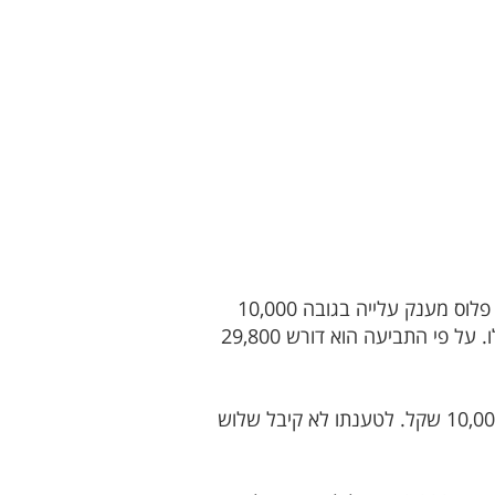
חתם על הסכם לפיו היה אמור להשתכר שכר חודשי של 4,000 שקל כפול שמונה חודשים, פלוס מענק עלייה בגובה 10,000
שקל. לטענתו של תורג'מן לא קיבל שכר חודשי במשך שלושה חודשים, וכן את מענק העלייה שהוא זכאי לו. על פי התביעה הוא דורש 29,800
היה אמור לקבל מהקבוצה משכורת חודשית בגובה 5,500 שקל וכן מענק עלייה בגובה 10,000 שקל. לטענתו לא קיבל שלוש