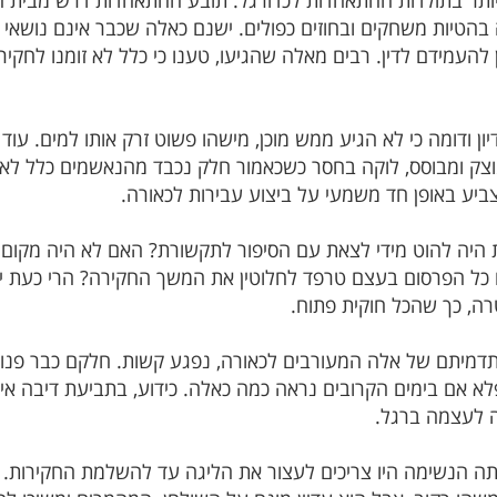
בהטיות משחקים ובחוזים כפולים. ישנם כאלה שכבר אינם נושאי 
להעמידם לדין. רבים מאלה שהגיעו, טענו כי כלל לא זומנו לחקירה 
ודומה כי לא הגיע ממש מוכן, מישהו פשוט זרק אותו למים. עוד 
צק ומבוסס, לוקה בחסר כשכאמור חלק נכבד מהנאשמים כלל לא נ
יע באופן חד משמעי על ביצוע עבירות לכאורה.
 היה להוט מידי לצאת עם הסיפור לתקשורת? האם לא היה מקום 
ם כל הפרסום בעצם טרפד לחלוטין את המשך החקירה? הרי כעת יכ
רה, כך שהכל חוקית פתוח.
דמיתם של אלה המעורבים לכאורה, נפגע קשות. חלקם כבר פנו 
א אם בימים הקרובים נראה כמה כאלה. כידוע, בתביעת דיבה אין
 לעצמה ברגל.
אותה הנשימה היו צריכים לעצור את הליגה עד להשלמת החקירות.