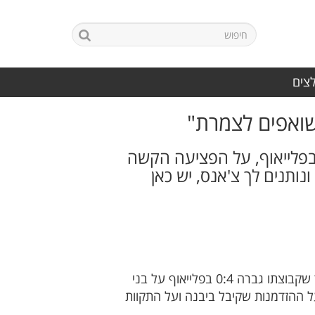
לצים
"שואפים לצמרת"
צחון בפלייאוף, על הפציעה הקשה
ותנים לך צ'אנס, יש כאן
אביאל אוחנה מבית"ר יבנה הוא בלם דומיננטי, יציב ובעל נוכחות במגרש שלא החמיץ דקה העונה. לאחר שקבוצתו גברה 0:4 בפלייאוף על בני
על ההזדמנות שקיבל ביבנה ועל התקוות