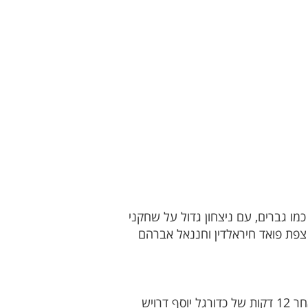
כמו גברים, עם ניצחון גדול על שחקני
צפת פואד חיראלדין וחננאל אברהם
שחקניו של ווג'די קיש מרמת הגולן משחקים עד הרגע האחרון, גם אם המשחק חשוב וגם אם לא. כבר לאחר 12 דקות של כדורגל יוסף דרויש