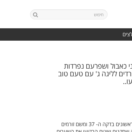
לצים
ני כאבול ושפרעם נפרדות
דים לליגה ג' עם טעם טוב
..
לאחר משחק צמוד והפכפך שתי הקבוצות נפרדות בתיקו במחזור האחרון של הליגה. המארחים מבקיעים ראשונים בדקה ה- 37 ומשם זורמים
 שחקנים שונים הבקיעו את השערים.