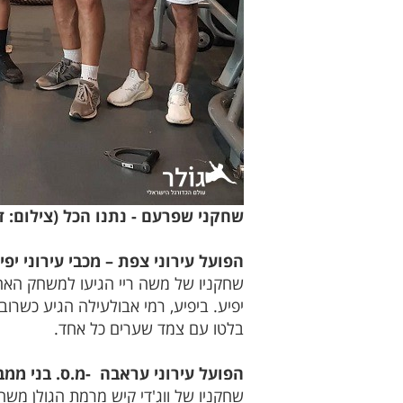
שחקני שפרעם - נתנו הכל (צילום: ד
הפועל עירוני צפת – מכבי עירוני יפיע 6
שחקניו של משה ריי הגיעו למשחק האחרון
יפיע. ביפיע, רמי אבולעילה הגיע כשר
בלטו עם צמד שערים כל אחד.
הפועל עירוני עראבה -מ.ס. בני ממב"ע 