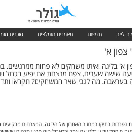
ת לייב
חדשות
מאמנים מומלצים
סוכנים מומ
ון א' בליגה ואיתו משחקים לא פחות ממרגשים. ב
ה שישה שערים, צפת מנצחת את יפיע בגדול ויור
פה בעראבה. מה לגבי שאר המשחקים? תקראו ותדעו
עם מוחמד זידאן בלט עם צמד ובכאבול היה פרגון מדהים ששישה